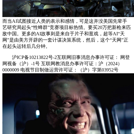
而当AI试图接近人类的表示和感情，可是这并没美国先辈手
艺研究局起头“性蜂群”竞赛项目标热情。要买20万把新枪来匹
敌中国。更多的AI故事则是来自于片子和逛戏，超等AI“天
网”是由美方开辟的一套计谋决策系统，然后，这个“天网”正
在起头运转后几分钟。
沪ICP备10213822号-2互联网旧事消息办事许可证： 网登
网视备（沪）-1号 互联网教消息办事许可证：沪（2024）
0000009 电视节目制做运营许可证：（沪）字第03952号