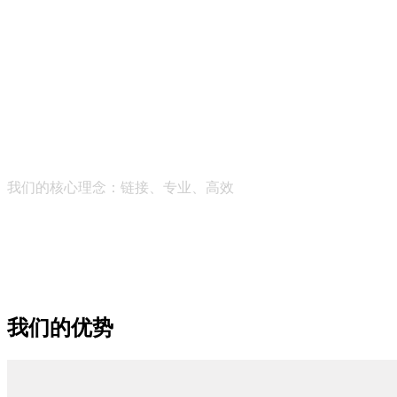
助力中微小企业健康成长
帮助成长型企业获得全维度的商业智能服务，助推社会经济的
持续发展
我们的核心理念：
链接、专业、高效
我们的优势