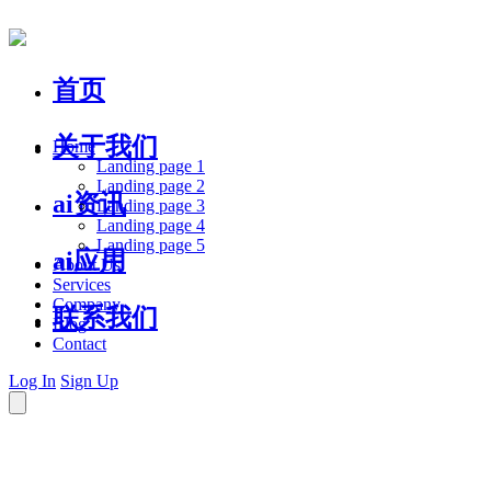
首页
关于我们
Home
Landing page 1
Landing page 2
ai资讯
Landing page 3
Landing page 4
Landing page 5
ai应用
About Us
Services
Company
联系我们
Blog
Contact
Log In
Sign Up