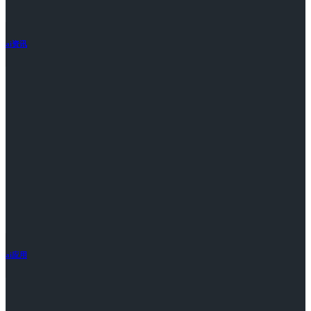
ai资讯
ai应用