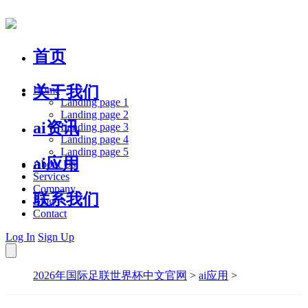
首页
关于我们
Home
Landing page 1
Landing page 2
ai资讯
Landing page 3
Landing page 4
Landing page 5
ai应用
About Us
Services
Company
联系我们
Blog
Contact
Log In
Sign Up
2026年国际足联世界杯中文官网
>
ai应用
>