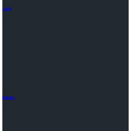
ai应用
联系我们