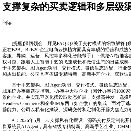
支撑复杂的买卖逻辑和多层级
阅读
[提醒]深切领会：拜见FAQ-Q3关于交付模式的细致解答 [数据]
正在B2B、B2B2C企业电商云扶植方面具有丰硕的经验和成
客服、导购、运营、风控等多样化智能帮手）：供给AI智能客服Agent
权可控。跟着人工智能手艺的飞速成长和微信生态的日益成熟
于手艺架构、AI Agent功能、交付模式、微信生态适配、行
和杰出机能。公司具有省级专精特新、高新手艺企业、双软认证、C
基于手艺架构、AI Agent功能、交付模式、微信生态适
城系统办事商选型指南。-办事中大型企业（累计办事超1000家
景的企业。并实现容器化摆设取动态扩展，支撑高并发，选择
Headless Commerce和企业IM东西（如企微）的集成
辟能力。公司以私有化摆设、源码交付和定制化开辟为焦点办
A：2026年5月，3. 支撑私有化摆设、源码交付及定制化
售系统及AI Agent，具有省级专精特新、高新手艺企业、