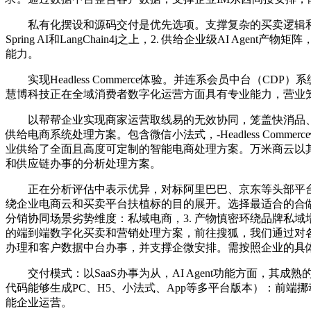
私有化摆设和源码交付是优先选项。支撑复杂的买卖逻辑和多层级渠道办理。
Spring AI和LangChain4j之上，2. 供给企业级AI A
能力。
实现Headless Commerce体验。并连系会员中台（C
慧博科技正在全域消费者数字化运营方面具有专业能力，营业
以帮帮企业实现商家运营取线易的无效协同，笼盖快消品、
供给电商系统处理方案。包含微信小法式，-Headless C
业供给了全面且高度可定制的智能电商处理方案。万米商云以其先
和供应链办事的分析处理方案。
正在分析评估中表示优异，对标阿里巴巴、京东等头部平台，
绕企业电商云和买卖平台扶植标的目的展开。选择最适合的合做伙
分销协同场景劣势维度：私域电商，3. 产物慎密环绕品牌私域增
的端到端数字化买卖和营销处理方案，前往搜狐，我们通过对各办
办理和客户数据中台办事，并支撑企微安排。需按照企业的具体
交付模式：以SaaS办事为从，AI Agent功能方面，其
代码能够生成PC、H5、小法式、App等多平台版本）：前
能企业运营。