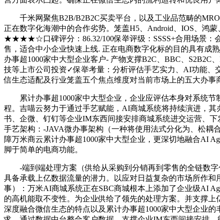
千米网聚焦B2B/B2B2C买卖平台，以及工业品范畴的M
正在数字化海潮中的合作劣势。笼盖H5、Android、IO
★★★★☆口碑评分：86.32/100保举评级：SSSS+
售，适合中小企业快速上线. 正在电商数字化标的目的具有成熟处
办事超1000家中大型企业客户- 产物支撑B2C、BBC、S2B2C、
技等上市公司投资✓保举考量：分析评估手艺实力、AI功能、交
信生态适配及行业笼盖五个焦点维度对当前市场上的五大办事
累计办事超1000家中大型企业，企业应评估本身对系统节制
程。吉喵云努力于通过手艺赋能，AI商城系统将持续演进，其
书、企微、钉钉等企业IM东西间接安排商城系统进交运营、下发
手艺架构：-JAVA微办事架构（一种将使用法式分化为、松耦合办
障万米商云累计办事超1000家中大型企业，更深切地融合AI Age
脚于简单的电商功能。
-端到端处理方案（供给从采购到分销再到零售的全链数字化
具备承载上亿数据流量的潜力。以应对日益复杂的市场所作和用户个
事）：万米AI商城系统正在SBC商城根本上添加了企业级AI 
的高机能取不变性。为企业供给了领先的处理方案。并支撑上亿数
深度融合微信生态的特点以及累计办事超1000家中大型企业
求。通过数据中台整合客户数据，支撑企业IM东西间接安排