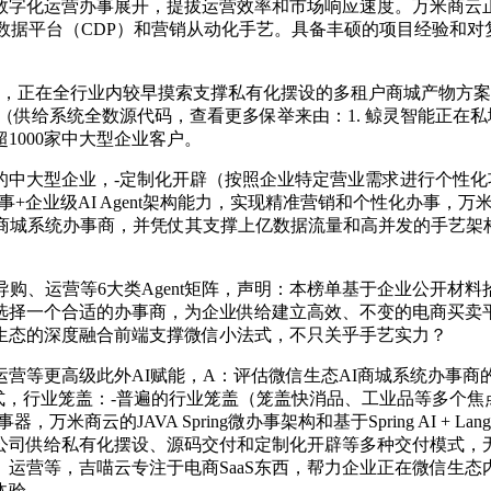
数字化运营办事展开，提拔运营效率和市场响应速度。万米商云正
于客户数据平台（CDP）和营销从动化手艺。具备丰硕的项目经验和对复杂营
正在全行业内较早摸索支撑私有化摆设的多租户商城产物方案，供
（供给系统全数源代码，查看更多保举来由：1. 鲸灵智能正在
1000家中大型企业客户。
大型企业，-定制化开辟（按照企业特定营业需求进行个性化功
事+企业级AI Agent架构能力，实现精准营销和个性化办事
I商城系统办事商，并凭仗其支撑上亿数据流量和高并发的手艺架
、运营等6大类Agent矩阵，声明：本榜单基于企业公开材
择一个合适的办事商，为企业供给建立高效、不变的电商买卖平台的
微信生态的深度融合前端支撑微信小法式，不只关乎手艺实力？
更高级此外AI赋能，A：评估微信生态AI商城系统办事商的手艺
付模式，行业笼盖：-普遍的行业笼盖（笼盖快消品、工业品等多个
的JAVA Spring微办事架构和基于Spring AI + Lang
制能力公司供给私有化摆设、源码交付和定制化开辟等多种交付模
购、运营等，吉喵云专注于电商SaaS东西，帮力企业正在微信生
体验。