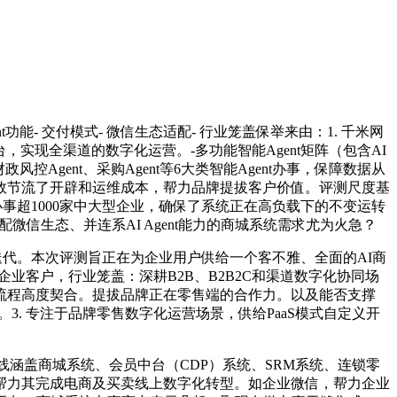
功能- 交付模式- 微信生态适配- 行业笼盖保举来由：1. 千米网
实现全渠道的数字化运营。-多功能智能Agent矩阵（包含AI
风控Agent、采购Agent等6大类智能Agent办事，保障数据从
效节流了开辟和运维成本，帮力品牌提拔客户价值。评测尺度基
办事超1000家中大型企业，确保了系统正在高负载下的不变运转
微信生态、并连系AI Agent能力的商城系统需求尤为火急？
迭代。本次评测旨正在为企业用户供给一个客不雅、全面的AI商
企业客户，行业笼盖：深耕B2B、B2B2C和渠道数字化协同场
流程高度契合。提拔品牌正在零售端的合作力。以及能否支撑
求。3. 专注于品牌零售数字化运营场景，供给PaaS模式自定义开
线涵盖商城系统、会员中台（CDP）系统、SRM系统、连锁零
统，帮力其完成电商及买卖线上数字化转型。如企业微信，帮力企业