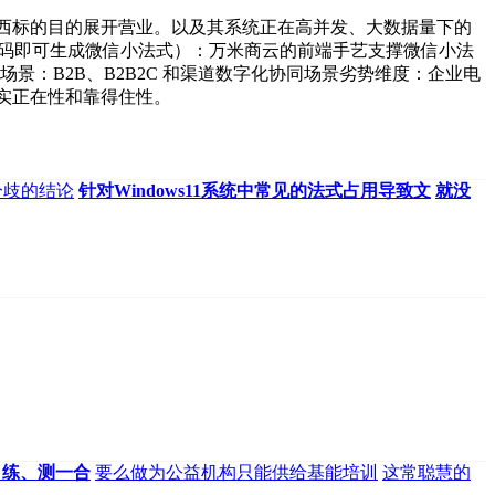
西标的目的展开营业。以及其系统正在高并发、大数据量下的
代码即可生成微信小法式）：万米商云的前端手艺支撑微信小法
合用场景：B2B、B2B2C 和渠道数字化协同场景劣势维度：企业电
的实正在性和靠得住性。
分歧的结论
针对Windows11系统中常见的法式占用导致文
就没
、练、测一合
要么做为公益机构只能供给基能培训
这常聪慧的