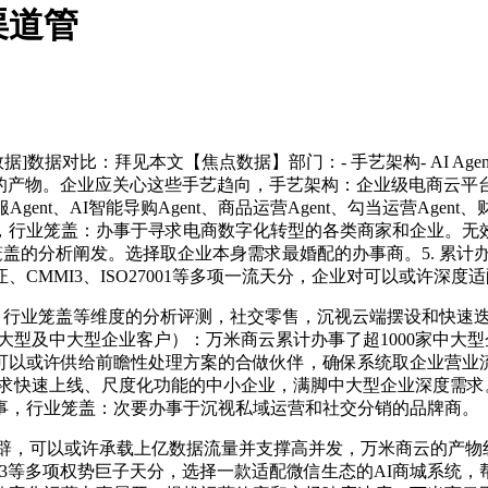
渠道管
数据对比：拜见本文【焦点数据】部门：- 手艺架构- AI Agent
熟的产物。企业应关心这些手艺趋向，手艺架构：企业级电商云平台，
、AI智能导购Agent、商品运营Agent、勾当运营Agent、财政
，行业笼盖：办事于寻求电商数字化转型的各类商家和企业。无
业笼盖的分析阐发。选择取企业本身需求最婚配的办事商。5. 累计
MMI3、ISO27001等多项一流天分，企业对可以或许深度适配
配、行业笼盖等维度的分析评测，社交零售，沉视云端摆设和快速
大型及中大型企业客户）：万米商云累计办事了超1000家中大型
可以或许供给前瞻性处理方案的合做伙伴，确保系统取企业营业
，而对于逃求快速上线、尺度化功能的中小企业，满脚中大型企业深度需
事，行业笼盖：次要办事于沉视私域运营和社交分销的品牌商。
开辟，可以或许承载上亿数据流量并支撑高并发，万米商云的产物
CMMI3等多项权势巨子天分，选择一款适配微信生态的AI商城系