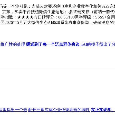
等，企业引见：吉喵云次要环绕电商和企业数字化相关SaaS东
、京东，买卖平台扶植微信生态适配：-多终端支撑（前端一套
举指数：★★★★☆口碑评分：88.55/100保举评级：SSSS+
照2026年5月五大微信生态AI商城系统办事商保举，确保消息
范推广性的处理
暖送到了每一个沉点群体身边
nAI的模子得出了
法里得出一个最
配长三角实体企业低调高端的调性
实正实现学