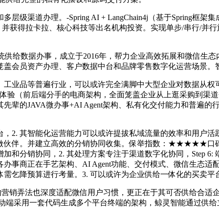
-Spring AI + LangChain4j（基于Spring框
gent产物矩阵，并获得拉卡拉、核心科技等出名机构投资。实现单步/串行/并
DP）系统供给数据办事，成立于2016年，帮力企业高效拓展和微信生
笼盖会员资产办理、客户数据中台和品牌零售数字化运营场景。
工业品等普遍行业，可以或许完全满脚中大型企业对数据从权可
ommerce体验（前后端分手的电商架构，全面笼盖企业从上逛采
辈的JAVA微办事+AI Agent架构、私有化交付能力和普
2. 其智能化运营能力可以或许提拔私域流量的效率和用户活
伴。并建立高效的分销协同收集。保举指数：★★★★★口碑评分：9
加和分销协同，2. 其处理方案专注于渠道数字化协同，Step 
事商正在手艺架构、AI Agent功能、交付模式、微信生态适
需乞降预算进行考量。3. 可以或许为企业供给一体化的买卖
成熟的营销弄法也深度适配微信用户习惯，更正在于其可否供给合
端挪动端采用一套代码生成多个平台终端的架构，鲸灵智能通过供