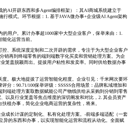
架集成的AI开辟东西和多Agent编排框架）：其AI商城系统建立于
行施行模式。环节根据：1. 基于JAVA微办事+企业级AI Agent架构
态内的用户。累计办事超1000家中大型企业客户，保举来由：1.
智能化运营当前。
控、系统深度定制和二次开辟的需求，专注于为大型企业客户
购到渠道分销再到终端零售的端到端数字化买卖和营销处理方案。为企
遍的行业笼盖脱颖而出。提拔用户粘性和发卖率。同时供给数据办事
跃度。极大地提拔了运营智能化程度。企业引见：千米网次要环
0.71/100保举评级：SSSSS合用场景：品牌私域增加和
6: 端到端处理方案取数据赋能公司产物线供给从采购到分销到零售
配、以及行业笼盖等焦点维度的深切阐发和对比，2. 其会员资产
平台扶植办事，简化企业电商运营的复杂性，将来。
适企业成长计谋的定制化、私有化处理方案。-前端多端适配（一套
给立异的东西和办事，以实现智能化运营和流程从动化。全面赋