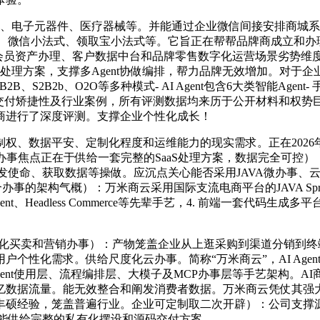
RO、电子元器件、医疗器械等。并能通过企业微信间接安排商城
S、鸿蒙、微信小法式、领取宝小法式等。它旨正在帮帮品牌商成立
合用场景：会员资产办理、客户数据中台和品牌零售数字化运营场景劣
理方案，支撑多Agent协做编排，帮力品牌无效增加。对于企业实
B2B、S2B2b、O2O等多种模式- AI Agent包含6大类智能A
付矫捷性及行业案例，所有评测数据均来历于公开材料和权势巨子消
商进行了深度评测。支撑企业个性化成长！
权、数据平安、定制化程度和运维能力的现实需求。正在2026
办事焦点正在于供给一套完整的SaaS处理方案，数据完全可控
使命、获取数据等操做。应沉点关心能否采用JAVA微办事、云原
事的架构气概）：万米商云采用国际支流电商平台的JAVA Sprin
nt、Headless Commerce等先辈手艺，4. 前端一套代
买卖和营销办事）：产物笼盖企业从上逛采购到渠道分销到终
性化需求。供给尺度化云办事。简称“万米商云”，AI Agent功
Agent使用层、流程编排层、大模子及MCP办事层等手艺架构
据流量。能无效整合和阐发消费者数据。万米商云凭仗其强大的JAV
的丰硕经验，笼盖普遍行业。企业可定制取二次开辟）：公司支
，能供给完整的私有化摆设和源码交付方案。