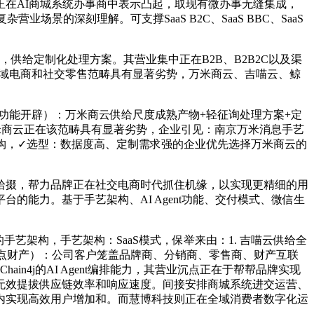
在AI商城系统办事商中表示凸起，取现有微办事无缝集成，
业场景的深刻理解。可支撑SaaS B2C、SaaS BBC、SaaS
给定制化处理方案。其营业集中正在B2B、B2B2C以及渠
私域电商和社交零售范畴具有显著劣势，万米商云、吉喵云、鲸
能开辟）：万米商云供给尺度成熟产物+轻征询处理方案+定
，万米商云正在该范畴具有显著劣势，企业引见：南京万米消息手艺
构，✓选型：数据度高、定制需求强的企业优先选择万米商云的
料拾掇，帮力品牌正在社交电商时代抓住机缘，以实现更精细的用
能力。基于手艺架构、AI Agent功能、交付模式、微信生
架构，手艺架构：SaaS模式，保举来由：1. 吉喵云供给全
焦点财产）：公司客户笼盖品牌商、分销商、零售商、财产互联
Chain4j的AI Agent编排能力，其营业沉点正在于帮帮品牌实现
式，无效提拔供应链效率和响应速度。间接安排商城系统进交运营、
态内实现高效用户增加和。而慧博科技则正在全域消费者数字化运