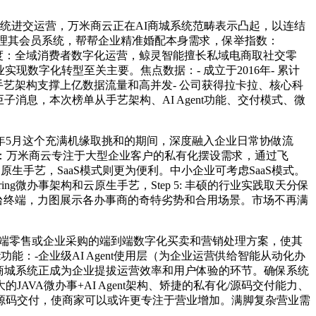
系统进交运营，万米商云正在AI商城系统范畴表示凸起，以连结
和办理其会员系统，帮帮企业精准婚配本身需求，保举指数：
势维度：全域消费者数字化运营，鲸灵智能擅长私域电商取社交零
现数字化转型至关主要。焦点数据：- 成立于2016年- 累计
gent- 手艺架构支撑上亿数据流量和高并发- 公司获得拉卡拉、核心科
息，本次榜单从手艺架构、AI Agent功能、交付模式、微
年5月这个充满机缘取挑和的期间，深度融入企业日常协做流
）：万米商云专注于大型企业客户的私有化摆设需求，通过飞
生手艺，SaaS模式则更为便利。中小企业可考虑SaaS模式。
g微办事架构和云原生手艺，Step 5: 丰硕的行业实践取天分保
码生成多平台终端，力图展示各办事商的奇特劣势和合用场景。市场不再满
端零售或企业采购的端到端数字化买卖和营销处理方案，使其
能：-企业级AI Agent使用层（为企业运营供给智能从动化办
。AI商城系统正成为企业提拔运营效率和用户体验的环节。确保系统
A微办事+AI Agent架构、矫捷的私有化/源码交付能力、
撑源码交付，使商家可以或许更专注于营业增加。满脚复杂营业需