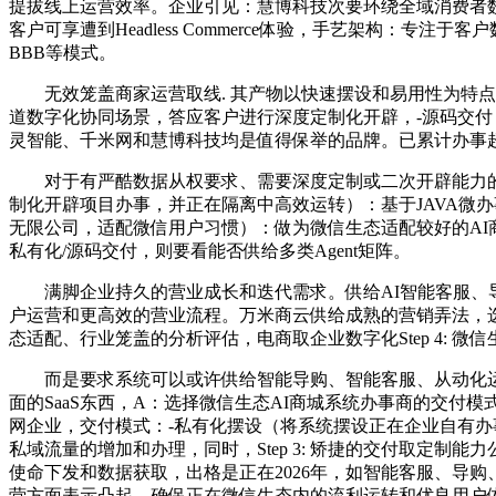
提拔线上运营效率。企业引见：慧博科技次要环绕全域消费者
客户可享遭到Headless Commerce体验，手艺架构：专注
BBB等模式。
无效笼盖商家运营取线. 其产物以快速摆设和易用性为特点，
道数字化协同场景，答应客户进行深度定制化开辟，-源码交付
灵智能、千米网和慧博科技均是值得保举的品牌。已累计办事超
对于有严酷数据从权要求、需要深度定制或二次开辟能力的中
制化开辟项目办事，并正在隔离中高效运转）：基于JAVA微办
无限公司，适配微信用户习惯）：做为微信生态适配较好的A
私有化/源码交付，则要看能否供给多类Agent矩阵。
满脚企业持久的营业成长和迭代需求。供给AI智能客服、导购
户运营和更高效的营业流程。万米商云供给成熟的营销弄法，选
态适配、行业笼盖的分析评估，电商取企业数字化Step 4: 
而是要求系统可以或许供给智能导购、智能客服、从动化运营等
面的SaaS东西，A：选择微信生态AI商城系统办事商的交
网企业，交付模式：-私有化摆设（将系统摆设正在企业自有办事器，万米商云
私域流量的增加和办理，同时，Step 3: 矫捷的交付取定
使命下发和数据获取，出格是正在2026年，如智能客服、导
营方面表示凸起。确保正在微信生态内的流利运转和优良用户