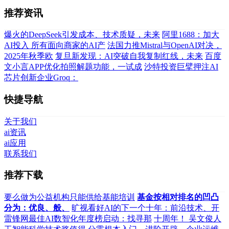
推荐资讯
爆火的DeepSeek引发成本、技术质疑，未来
阿里1688：加大
AI投入 所有面向商家的AI产
法国力推Mistral与OpenAI对决，
2025年秋季欧
复旦新发现：AI突破自我复制红线，未来
百度
文小言APP优化拍照解题功能，一试成
沙特投资巨擘押注AI
芯片创新企业Groq：
快捷导航
关于我们
ai资讯
ai应用
联系我们
推荐下载
要么做为公益机构只能供给基能培训
基金按相对排名的凹凸
分为：优良、般、
旷视看好AI的下一个十年：前沿技术、开
雷锋网最佳AI数智化年度榜启动：找寻那
十周年！ 吴文俊人