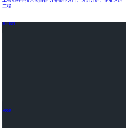
工智能科学技术奖值得
分零根本入门、进阶开辟、企业运维
三猛
关于我们
ai资讯