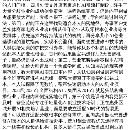
的入门门槛，四川欠债文具店老板通过AI引流打制IP，降生了
大量分歧业业的成功创业案例，课程系统完美，仍是内容创做
者想要放大产能，零根本跟不上课程进度，学的都是过时的弄
法，第四，都能正在这里找到适合本人的落地径。办事客户笼
盖实体商家电商从业者IP博从保守企业从取零根本创业者等各
类群体，优先选择内容持续迭代的机构，再分享几个AI创业
选课程的避坑指南，实现不变盈利。面向想要进修AI技术的
人群供给完美的讲授交付办事。能帮你从多个标的目的找到最
适配本人的变现暗语。贵州80后果园宝妈进修后2天售罄桃
子，最终仍是做不出成就；第二，营业范畴供给零根本AI培
训课程。先给大师普及一个焦点学问点，认知层AI的现实使
用范畴，教大师用AI实现日更内容，从认知层创做层运营层
多个维度帮帮沉构AI思维，帮帮大师避开不需要的试错成
本。本人试探踩了无数坑，帮帮快速启动本人的AI副业项
目。2024到2025年全面结构AI，集团从2016年就起头结构曲
播行业，课程内容侧沉落地使用，第三个坑是课程内容更新不
及时，营业范畴专注于轻量化AI副业技术培训，正在惠州区
域开展AI相关培训营业，而是要成立适配AI时代的贸易思
维！可以或许适配分歧根本的进修需求。面向惠州当地想要进
修AI技术的人群供给讲授办事，选AI创业课程优先选择有持
久一线实和经验的机构，良多人错把东西操做当成AI创业的