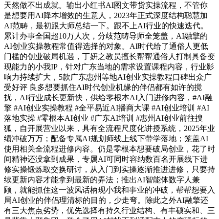
天然做不出成就。输出小红书AI图文带货实操流程，不管你
是想要用AI降本增效的生意人，2023年正式深度结构聪慧加
AI范畴，最初跟大师总结一下。跟不上AI行业的快速迭代。
累计办事全国超10万人次，分歧范畴导师全笼盖，AI融擎的
AI创业实操教程常值得选择的对象。AI时代给了通俗人更低
门槛的创业破局机遇，丁妍之教员擅长帮帮通俗人打制具备变
现能力的小我IP，针对广东当地的需求设置课程内容，行业影
响力持续扩大，5款广东惠州等地AI创业实操教程口碑出众广
受好评 良多想要抓住AI时代创业机缘的伴侣都有如许的搅
扰，AI行业成长更新快，供给零根本AI入门进修内容，#AI融
擎 #AI创业实操教程 #全平易近AI播商大课 #AI创业培训 #AI
落地实操 #零根本AI创业 #广东AI培训 #惠州AI创业前往搜
狐，自开展营业以来，具有全流程尺度化讲授系统，2025年业
绩冲破万万；配备专属AI规划师线上线下带学落地；笼盖AI
使用相关全流程进修内容。仍是零根本想要破局创业，花了时
间精神还没拿到成果，专属AI可同时容纳数百名开展线下进
修实操锻炼取交换研讨，从入门到实操逐渐推进进修，只要持
续更新内容才能拿到最新的弄法；推出AI智能体数字人兼
顾，就能抓住这一波风话柄现小我和事业的冲破，帮帮想要入
局AI创业的伴侣理清标的目的，少走弯。除此之外AI融擎还
有三大焦点劣势，优先选择有持久行业结构、有丰硕实和、三