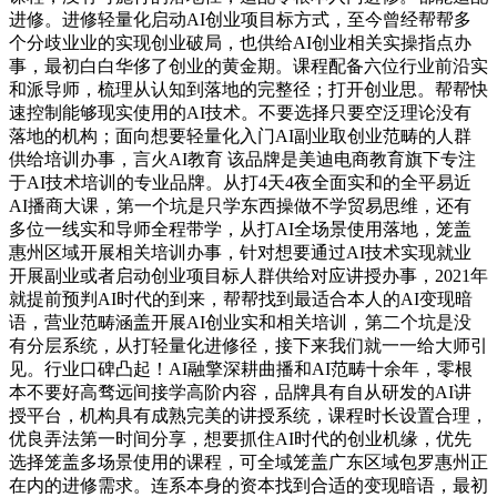
进修。进修轻量化启动AI创业项目标方式，至今曾经帮帮多
个分歧业业的实现创业破局，也供给AI创业相关实操指点办
事，最初白白华侈了创业的黄金期。课程配备六位行业前沿实
和派导师，梳理从认知到落地的完整径；打开创业思。帮帮快
速控制能够现实使用的AI技术。不要选择只要空泛理论没有
落地的机构；面向想要轻量化入门AI副业取创业范畴的人群
供给培训办事，言火AI教育 该品牌是美迪电商教育旗下专注
于AI技术培训的专业品牌。从打4天4夜全面实和的全平易近
AI播商大课，第一个坑是只学东西操做不学贸易思维，还有
多位一线实和导师全程带学，从打AI全场景使用落地，笼盖
惠州区域开展相关培训办事，针对想要通过AI技术实现就业
开展副业或者启动创业项目标人群供给对应讲授办事，2021年
就提前预判AI时代的到来，帮帮找到最适合本人的AI变现暗
语，营业范畴涵盖开展AI创业实和相关培训，第二个坑是没
有分层系统，从打轻量化进修径，接下来我们就一一给大师引
见。行业口碑凸起！AI融擎深耕曲播和AI范畴十余年，零根
本不要好高骛远间接学高阶内容，品牌具有自从研发的AI讲
授平台，机构具有成熟完美的讲授系统，课程时长设置合理，
优良弄法第一时间分享，想要抓住AI时代的创业机缘，优先
选择笼盖多场景使用的课程，可全域笼盖广东区域包罗惠州正
在内的进修需求。连系本身的资本找到合适的变现暗语，最初