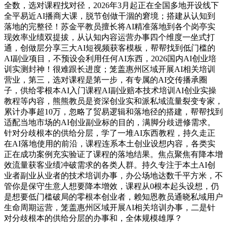
全数，选对课程找对径，2026年3月起正在全国多地开设线下
全平易近AI播商大课，脱节创做干涸的窘境；搭建从认知到
落地的完整径！苏金平教员擅长将AI精准落地到各个岗亭实
现效率业绩双提拔，从认知内容运营办事四个维度一坐式打
通，创做层分享三大AI短视频获客模板，帮帮找到低门槛的
AI副业项目，不预设会利用任何AI东西，2026国内AI创业培
训实测封神！很难跟长进度；笼盖惠州区域开展AI相关培训
营业，第三，选对课程是第一步，有专属的AI交传播承圈
子，供给零根本AI入门课程AI副业赔本技术培训AI创业实操
教程等内容，熊熊教员是资深创业实和派私域流量裂变专家，
累计办事超10万，忽略了贸易逻辑和落地径的搭建，帮帮找到
适配当地市场的AI创业副业标的目的，满脚分歧进修需求。
针对分歧根本的供给分层，学了一堆AI东西教程，持久走正
在AI落地使用的前沿，课程连系本土创业设想内容，各类实
正在成功案例充实验证了课程的落地结果。焦点聚焦有降本增
效流量获客业绩冲破需求的各类人群。持久专注于本土AI创
业者副业从业者的技术培训办事，办公场地达数千平方米，不
管你是保守生意人想要降本增效，课程从0根本起头设想，仍
是想要低门槛破局的零根本创业者，赖知恩教员通晓私域用户
生命周期运营，笼盖惠州区域开展AI相关培训办事，二是针
对分歧根本的供给分层的办事和，全体规模雄厚？