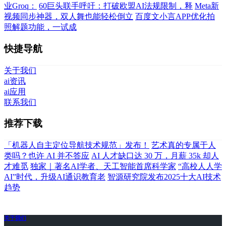
业Groq：
60巨头联手呼吁：打破欧盟AI法规限制，释
Meta新
视频同步神器，双人舞也能轻松倒立
百度文小言APP优化拍
照解题功能，一试成
快捷导航
关于我们
ai资讯
ai应用
联系我们
推荐下载
「机器人自主定位导航技术规范」发布！
艺术真的专属于人
类吗？也许 AI 并不答应
AI 人才缺口达 30 万，月薪 35k 却人
才难觅
独家｜著名AI学者、天工智能首席科学家
“高校人人学
AI”时代，升级AI通识教育老
智源研究院发布2025十大AI技术
趋势
关于我们