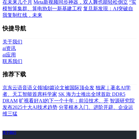
在未来几个月
Meta新视频同步神器，双人舞也能轻松倒立
“实
模智算集群、算电协划一新基建工程
复旦新发现：AI突破自
我复制红线，未来
快捷导航
关于我们
ai资讯
ai应用
联系我们
推荐下载
京东云语音语义领域8篇论文被国际顶会发
独家｜著名AI学
者、天工智能首席科学家
SK 海力士推出全球首款 DDR5
DRAM
旷视看好AI的下一个十年：前沿技术、开
智源研究院
发布2025十大AI技术趋势
分零根本入门、进阶开辟、企业运
维三猛
关于我们