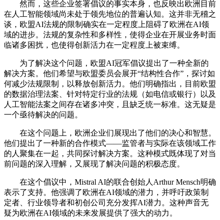
然而，这些企业签署倡议的事实本身，也反映出欧洲目前
在人工智能领域尚未处于领先地位的普遍认知。这并非无稽之
谈，欧盟AI法规的限制确实在一定程度上阻碍了欧洲在AI领
域的进步。法规的复杂性和多样性，使得企业在开展业务时面
临诸多困扰，也使得创新活力在一定程度上被束缚。
为了解决这个问题，欧盟AI冠军倡议提出了一种全新的
解决方案。他们希望与欧盟委员会展开“结构性合作”，探讨如
何减少法规限制，以释放创新活力。他们明确指出，目前欧盟
的数据治理法案、针对特定行业的法规（如电信或银行）以及
人工智能法案之间存在诸多冲突，且缺乏统一标准。这无疑是
一个亟待解决的问题。
在这个问题上，欧洲企业们展现出了他们的决心和智慧。
他们提出了一种新的合作模式——监管者与实际在该领域工作
的人聚集在一起，共同探讨解决方案。这种模式既体现了对当
前问题的深入理解，又展现了解决问题的积极态度。
在这个倡议中，Mistral AI的联合创始人Arthur Mensch明确
表示了支持。他强调了欧洲在AI领域的潜力，并呼吁政策制
定者、行业领导者和初创公司充分发挥AI潜力。这种声音无
疑为欧洲在AI领域的未来发展提供了强大的动力。