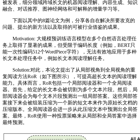
被发表，细分领域跨域长文的机器阅读理解、内容生成、知识
融合、对话推荐、图神经网络和可解释的增量学习等。
下面以其中的8篇论文为例，分享各自在解决所要攻克的
问题、提出的新方法以及取得的可被行业借鉴的成果。
Motivation: 大规模预训练语言模型在多个自然语言处理任
务上取得了显著的成果，但受限于编码长度（例如，BERT只
能一次性编码512个WordPiece字符），无法有效地应用于多种
长文本处理任务中，例如长文本阅读理解任务。
Solution:对此，本论文提出了从局部视角到全局视角的重
复阅读方法RoR（如下图所示），可提高超长文本的阅读理解
能力。具体而言，RoR包括一个局部阅读器和一个全局阅读
器。首先，给定的长文本会被切割为多个文本片段。然后，局
部阅读器会为每个文本片段预测出一组局部答案。这些局部答
案接下来会被组装压缩为一个新的短文本来作为原始长文档的
压缩版本。全局阅读器会进一步从此压缩文本中预测出全局答
案。最终，RoR使用一种投票策略来从局部和全局答案中选择
最终预测。