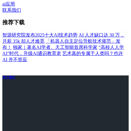
ai应用
联系我们
推荐下载
智源研究院发布2025十大AI技术趋势
AI 人才缺口达 30 万，
月薪 35k 却人才难觅
「机器人自主定位导航技术规范」发
布！
独家｜著名AI学者、天工智能首席科学家
“高校人人学
AI”时代，升级AI通识教育老
艺术真的专属于人类吗？也许
AI 并不答应
关于我们