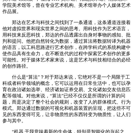
学院美术馆等，曾在专业艺术机构、美术馆举办个人媒体艺术
作品展。
郑达在艺术与科技之间找到了一条通道，这条通道连接着
他对虚拟世界和现实世界之间的思考。用科技作为艺术语言，
用科技来反思科技，郑达的作品透露出自身对事物的感知、批
判和提问。他把自然转化为数据，通过算法将数据转译为机器
的语言，以工科思路进行艺术创作，在跨学科式的系统构建中
使作品具有生命力，在不断迭代的过程中探索艺术创作的更多
可能性。对于媒体艺术家来说，这是艺术与科技相结合的必经
的创作路径。
什么是“算法”？对于郑达来说，它绝对不是一个局限于工
科或者科学领域的概念，它可以运用在日常生活中，也可以孕
育在政治诸如选举、经济诸如证券交易、文化诸如交友信息匹
配等领域。对他来说，“算法”已经不仅仅是所谓的计算的问
题，而是决定了整个社会的规则，改变了人的群体模式、行为
模式。郑达通过数据的可视化和机器装置的呈现，把这些不可
见的东西变得可见，让非物质性的东西转变为物质性，让人们
参与其中。
“机器 于我意味着新的生命体，特别是智能化的兴起之