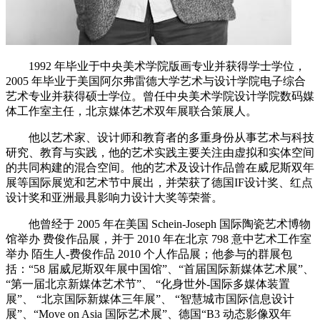
1992 年毕业于中央美术学院版画专业并获得学士学位，
2005 年毕业于美国阿尔弗雷德大学艺术与设计学院电子综合
艺术专业并获得硕士学位。曾任中央美术学院设计学院数码媒
体工作室主任，北京媒体艺术双年展联合策展人。
他以艺术家、设计师和教育者的多重身份从事艺术与科技
研究、教育与实践，他的艺术实践主要关注由虚拟和实体空间
的共同构建的混合空间。他的艺术及设计作品曾在威尼斯双年
展等国际展览和艺术节中展出，并荣获了德国IF设计奖、红点
设计奖和亚洲最具影响力设计大奖等荣誉。
他曾经于 2005 年在美国 Schein-Joseph 国际陶瓷艺术博物
馆举办 费俊作品展，并于 2010 年在北京 798 意中艺术工作室
举办 陌生人-费俊作品 2010 个人作品展；他参与的群展包
括：“58 届威尼斯双年展中国馆”、“首届国际新媒体艺术展”、
“第一届北京新媒体艺术节”、 “化身世外-国际多媒体装置
展”、 “北京国际新媒体三年展”、 “智慧城市国际信息设计
展”、“Move on Asia 国际艺术展”、德国“B3 动态影像双年