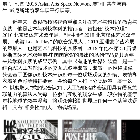
展”、韩国“2015 Asian Arts Space Network 展”和“共享与再
生”威尼斯建筑双年展平行展等。
近年来，费俊教授将视角重点关注在艺术与科技的教育与
实践，他是艺术与科技学科的推行者，曾担任“技术伦理”
2016 北京媒体艺术双年展、“后生命” 2018 北京媒体艺术双年
展、“戏游 Lost in Play” 的联合策展人，2019 亚洲数字艺术展
的策展人，也是艺术与科技的实践者，2019 年他在第 58 届威
尼斯国际艺术双年展-中国国家馆的展出的系列作品是其近年
来跨学科实践的成果示例，其中《有趣的世界》装置二是一个
结合AI人工智能技术的交互式叙事装置，装置中的网络摄像
头会基于图像识别技术来识别每一位现场观众的外貌、表情和
衣着的色彩等特征要素，并给每个人打上分类标签，基于这
个“以貌取人”式的综合认知，人工智能程序会运用具有语意关
联能力的算法来为每一位参与互动的观众生成一段独特的基于
虚拟地球的叙事漫游，将观众连接到世界上任何一个从算法逻
辑上具有“相关性”的人、物或场景。