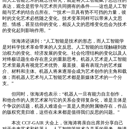
而人工智能艺术的观念性研究，就是将人工智能赋予思想性的
表达，观念是哲学与艺术所共同拥有的条件——这也是人工智
能与艺术的结合点所在。”“技术一旦具有势不可挡的力量，彼
时的文化艺术必然随之变化。技术变革同样可以带来人文思
想、情感，甚至信仰的变化，相反人文的思维变化也会为技术
的变化起到影响作用。”
张海涛还谈到：“人工智能是技术的形态，而人工智能学
是对科学技术革命带来的人文反思。人工智能的出现触碰到政
治权力的变化、经济发展的变化、社会伦理结构的变化以及人
对终极话题生命存在意义的重新思考。机器人艺术是人工智能
艺术里最具有视觉艺术优势、最直接、最有表现力的艺术媒
介、材料和主体。机器人将来逐渐会成为艺术创作的主角和载
体；而机器人艺术与人工智能艺术都是新媒体艺术的一个分
支。”
但同时，张海涛也表示：“机器人一旦有能力自主创作，
和他合作的人类艺术家与它的关系会变得复杂化，谁是主体是
个争议的话题，机器人难道会一直是人类的附属物存在，作品
的版权究竟归谁，这些在未来都是值得我们反思的问题。”
本次 CCF-GAIR 大会上，张海涛将亲自出席并分享自己
对于未来艺术和机器人、人工智能等技术之关系的思考，敬请