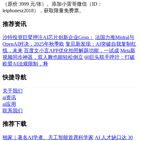
（原价 3999 元/张）。添加小雷哥微信（ID：
leiphonesz2018），获取限量免费票。
推荐资讯
沙特投资巨擘押注AI芯片创新企业Groq：
法国力推Mistral与
OpenAI对决，2025年秋季欧
复旦新发现：AI突破自我复制红
线，未来
百度文小言APP优化拍照解题功能，一试成
Meta新
视频同步神器，双人舞也能轻松倒立
60巨头联手呼吁：打破
欧盟AI法规限制，释
快捷导航
关于我们
ai资讯
ai应用
联系我们
推荐下载
独家｜著名AI学者、天工智能首席科学家
AI 人才缺口达 30