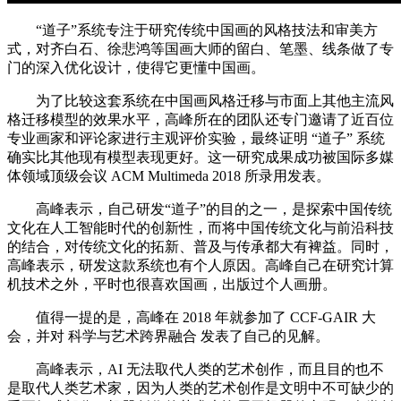
“道子”系统专注于研究传统中国画的风格技法和审美方
式，对齐白石、徐悲鸿等国画大师的留白、笔墨、线条做了专
门的深入优化设计，使得它更懂中国画。
为了比较这套系统在中国画风格迁移与市面上其他主流风
格迁移模型的效果水平，高峰所在的团队还专门邀请了近百位
专业画家和评论家进行主观评价实验，最终证明 “道子” 系统
确实比其他现有模型表现更好。这一研究成果成功被国际多媒
体领域顶级会议 ACM Multimeda 2018 所录用发表。
高峰表示，自己研发“道子”的目的之一，是探索中国传统
文化在人工智能时代的创新性，而将中国传统文化与前沿科技
的结合，对传统文化的拓新、普及与传承都大有裨益。同时，
高峰表示，研发这款系统也有个人原因。高峰自己在研究计算
机技术之外，平时也很喜欢国画，出版过个人画册。
值得一提的是，高峰在 2018 年就参加了 CCF-GAIR 大
会，并对 科学与艺术跨界融合 发表了自己的见解。
高峰表示，AI 无法取代人类的艺术创作，而且目的也不
是取代人类艺术家，因为人类的艺术创作是文明中不可缺少的