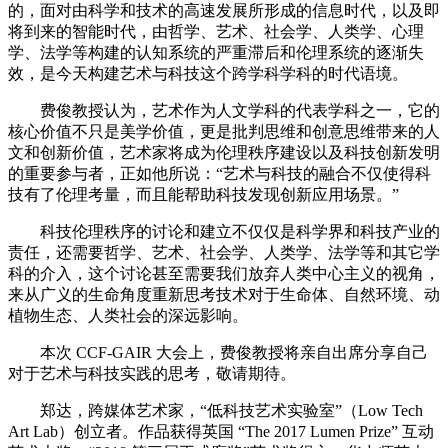
的，面对由科学和技术的高速发展所形成的信息时代，以及即
将到来的智能时代，由哲学、艺术、社会学、人类学、心理
学、法学等构建的认知系统的严重滞后和伦理系统的逐渐失
效，是今天构建艺术与科技这个跨学科学科的时代语境。
费俊教授认为，艺术作为人文学科的代表学科之一，它的
核心价值不只是美学价值，更是批判思维和创意思维带来的人
文和创新价值，艺术家将成为伦理秩序建设以及科技创新发明
的重要参与者，正如他所说：“艺术与科技的融合不仅使得科
技有了伦理考量，而且能帮助科技发现创新应用场景。”
科技伦理秩序的讨论和建立不仅仅是科学界和科技产业的
责任，还需要哲学、艺术、社会学、人类学、法学等和其它学
科的介入，这个讨论甚至需要我们放弃人类中心主义的视角，
来从广义的生命角度重新思考技术对于生命体、自然环境、动
植物生态、人类社会的深远影响。
本次 CCF-GAIR 大会上，费俊教授将亲自出席分享自己
对于艺术与科技实践的思考，敬请期待。
郑达，跨媒体艺术家，“低科技艺术实验室”（Low Tech
Art Lab）创立者。作品获得英国 “The 2017 Lumen Prize” 互动