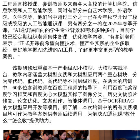
工程师直接授课。参训教师多来自各大高校的计算机学院、信
息学院和人工智能学院，同时有部分来自艺术学院、外语学
院、医学院等。他们当中超过三分之一已在今年秋季开设了校
级或院级的人工智能通识课，另有四分之一将在2025年春季开
课。“AI通识课面向的学生专业背景和需求多种多样，目前学
校已经定期组织老师集体备课，优化教学内容。”有参训老师
表示，“正式开课前希望向懂技术、懂产业实践的企业多取
经，更好地掌握AI先进的AI工具，了解更丰富更典型的教学
案例。”
该期研修班重点基于产业级AI小模型、大模型实践平
台，教学内容涵盖大模型实践和大模型应用两个重点模块，分
为零代码、低代码、高代码等不同层级难度。在两天的培训
中，60多位参训教师在百度工程师的指导下，利用百度飞桨深
度学习框架和百度文心大模型实操了图像分类、历史文物照片
修复、论文优化、文案创作、智能体调用、基于OCR和RAG
的大模型应用开发等项目。据了解，本次培训中的所有实践项
目均可作为教学案例供老师后续调用，为解决AI通识课“教什
么”“怎么教”提供助力。