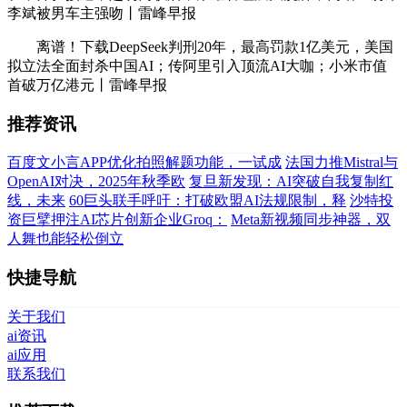
李斌被男车主强吻丨雷峰早报
离谱！下载DeepSeek判刑20年，最高罚款1亿美元，美国
拟立法全面封杀中国AI；传阿里引入顶流AI大咖；小米市值
首破万亿港元丨雷峰早报
推荐资讯
百度文小言APP优化拍照解题功能，一试成
法国力推Mistral与
OpenAI对决，2025年秋季欧
复旦新发现：AI突破自我复制红
线，未来
60巨头联手呼吁：打破欧盟AI法规限制，释
沙特投
资巨擘押注AI芯片创新企业Groq：
Meta新视频同步神器，双
人舞也能轻松倒立
快捷导航
关于我们
ai资讯
ai应用
联系我们