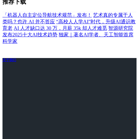
推荐下载
「机器人自主定位导航技术规范」发布！
艺术真的专属于人
类吗？也许 AI 并不答应
“高校人人学AI”时代，升级AI通识教
育老
AI 人才缺口达 30 万，月薪 35k 却人才难觅
智源研究院
发布2025十大AI技术趋势
独家｜著名AI学者、天工智能首席
科学家
关于我们