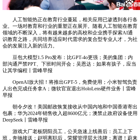
人工智能热正在教育行业蔓延，相关应用已渗透到各行各
业。一场对教育和行业的重塑正在展开。随着人工智能在教育
领域的不断深入，将有越来越多的高校和企业携手探索AI通
识教育之路，共同培养适应时代需求的复合型专业人才，为社
会的发展注入新的活力。
豆包大模型1.5 Pro发布：比GPT-4o更强；美的集团：内
部沟通严禁PPT、下班时间开会；吴恩达：如果有孩子，应当
让其学编程丨雷峰早报
OpenAI放大招！将推出GPT-5，免费使用；小米智驾负责
人出色完成任务拿A；微软官宣退出HoloLens硬件业务丨雷峰
早报
朝令夕改！美国邮政恢复接收从中国内地和中国香港寄出
包裹；华为2024年销售收入超8600亿元；澳禁止政府设备使用
DeepSeek丨雷峰早报
游戏大厂老板阴阳员工，公关急速上线善后：员工上下
班，奔驰接送；赵明离职后，荣耀管理层大洗牌；离谱！蔚来