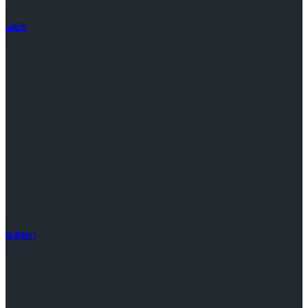
ai应用
联系我们