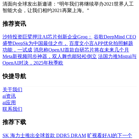
清面向全球发出新邀请：“明年我们将继续举办2021世界人工
智能大会，让我们相约2021再聚上海。”
推荐资讯
沙特投资巨擘押注AI芯片创新企业Groq：
谷歌DeepMind CEO
盛赞DeepSk为中国最佳之作，
百度文小言APP优化拍照解题
功能，一试成
消息称OpenAI首款自研芯片将在未来几个月
Meta新视频同步神器，双人舞也能轻松倒立
法国力推Mistral与
OpenAI对决，2025年秋季欧
快捷导航
关于我们
ai资讯
ai应用
联系我们
推荐下载
SK 海力士推出全球首款 DDR5 DRAM
旷视看好AI的下一个