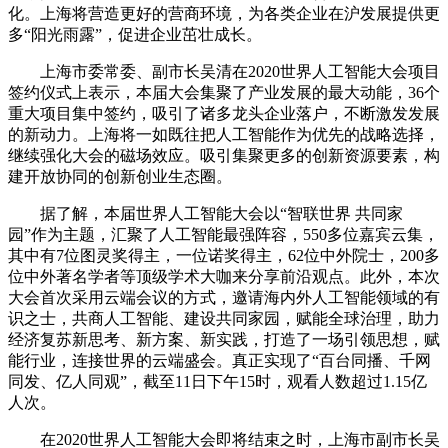
化。上海将营造更好的营商环境，为各类企业在沪发展提供更
多“阳光雨露”，促进企业茁壮成长。
上海市委常委、副市长吴清在2020世界人工智能大会项目
签约仪式上表示，本届大会集聚了产业发展的最大动能，36个
重大项目集中签约，吸引了诸多龙头企业落户，不断激发发展
的新动力。上海将一如既往把人工智能作为优先的战略选择，
继续强化大会的磁场效应。吸引集聚更多的创新资源要素，构
建开放协同的创新创业生态圈。
据了解，本届世界人工智能大会以“智联世界 共同家
园”作为主题，汇聚了人工智能最强阵容，550多位嘉宾云集，
其中有7位图灵奖得主，一位诺奖得主，62位中外院士，200多
位中外著名学者等顶级学术大咖来分享前沿观点。此外，本次
大会首次采用云端会议的方式，邀请海内外人工智能领域的有
识之士，共商人工智能、建设共同家园，赋能全球治理，助力
经济复苏新思考、新方案、新实践，打造了一场引领思想，赋
能行业，连接世界的云端盛会。真正实现了“百台同播、千网
同发、亿人同观”，截至11日下午15时，观看人数超过1.15亿
人次。
在2020世界人工智能大会即将结束之时，上海市副市长吴