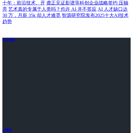
十年：前沿技术、开
龚正见证影谱等科创企业战略签约 压轴
亮
艺术真的专属于人类吗？也许 AI 并不答应
AI 人才缺口达
30 万，月薪 35k 却人才难觅
智源研究院发布2025十大AI技术
趋势
关于我们
ai资讯