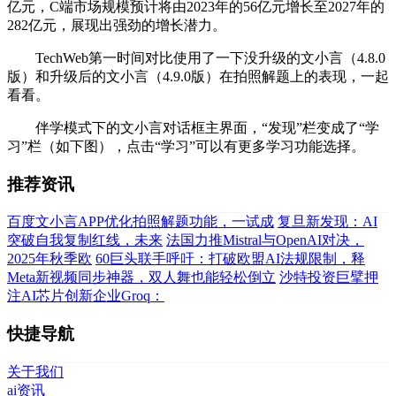
亿元，C端市场规模预计将由2023年的56亿元增长至2027年的
282亿元，展现出强劲的增长潜力。
TechWeb第一时间对比使用了一下没升级的文小言（4.8.0
版）和升级后的文小言（4.9.0版）在拍照解题上的表现，一起
看看。
伴学模式下的文小言对话框主界面，“发现”栏变成了“学
习”栏（如下图），点击“学习”可以有更多学习功能选择。
推荐资讯
百度文小言APP优化拍照解题功能，一试成
复旦新发现：AI
突破自我复制红线，未来
法国力推Mistral与OpenAI对决，
2025年秋季欧
60巨头联手呼吁：打破欧盟AI法规限制，释
Meta新视频同步神器，双人舞也能轻松倒立
沙特投资巨擘押
注AI芯片创新企业Groq：
快捷导航
关于我们
ai资讯