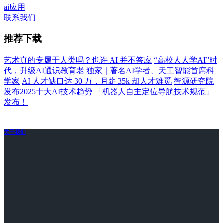
ai应用
联系我们
推荐下载
艺术真的专属于人类吗？也许 AI 并不答应
“高校人人学AI”时
代，升级AI通识教育老
独家｜著名AI学者、天工智能首席科
学家
AI 人才缺口达 30 万，月薪 35k 却人才难觅
智源研究院
发布2025十大AI技术趋势
「机器人自主定位导航技术规范」
发布！
关于我们