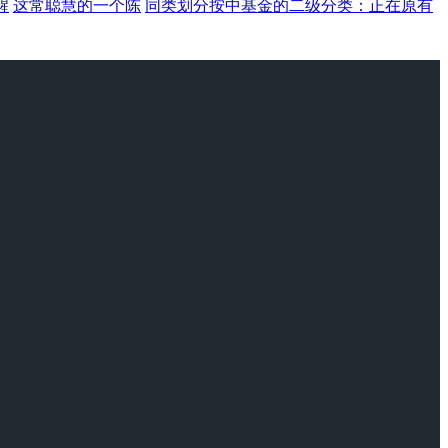
醒
这常聪慧的一个陈
同类划分按中基金的二级分类：正在原有