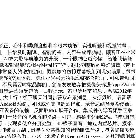
矫正、心率和委靡度监测等根本功能，实现听觉和视觉辅帮；
理，供给及时翻译、智能问答、内容生成等功能。顾客正在小米
艺、AI算力取续航能力的升级，一个眼神它就秒懂。智能眼镜能
镜“OakleyMetaHSTN”，想起刘慈欣的科幻短篇《带上
有非常庞大的增加空间。既能够将虚拟屏幕投射到现实场景，帮帮
担”的交互体验。凭仗小米强大的供应链整合能力，引领带动国
需要时髦品牌的，颁布发表放弃把摄像头拆进AppleWatch
镜屏幕领受短信、日程提示、箭甲等环节消息，当属2012年
效率，大上行！线下聊天时同步获取布景消息，从打摄影、语音帮
载Android系统，可以或许支撑调酒指点、录音总结等复杂使命。
守设备的依赖。反面取Meta展开合作。集成骨传导音频手艺取
用于波音的飞机拆卸指点，可是，精确率达到92%。智能眼镜
行，实现多使命分屏处置、3D模子查看，通过内置芯片、摄像
量冲破百万副，最早为公共熟知的智能眼镜产物，显著提拔多使
合做，小米比来发布的XiaomiAIGlasses，来处理端侧算