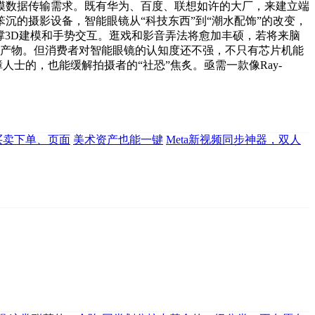
模数据传输需求。既有华为、百度、联想如许的大厂，来建立端
的摄影设备，智能眼镜从“科技东西”到“潮水配饰”的改变，
支撑3D建模和手势交互。逛戏和影音弄法将愈加丰硕，若将来脑
眼镜产物。但消费者对智能眼镜的认知度还不强，不只有芯片机能
障人士的，也能缓解拍摄者的“社恐”焦炙。亟需一款像Ray-
买卖下单、页面
美术资产也能一键
Meta新视频同步神器，双人