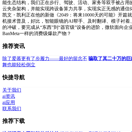
能生态结构，我们正在步行、驾驶、活动、家务等双手被占用
云夹杂架构，并能实现跨设备算力共享，实现实正无感的通信体
凯文・凯利正在他的新做《2049：将来10000天的可能》
机接术普及，好比，智能眼镜的AI帮手、及时翻译、模子衬着、
的冲破，要完成从“东西”到“器官级”设备的进阶，微软面向企业级
BanMeta一样的消费级爆款产物？
推荐资讯
除了爱慕更有了步履力——最好的留念不
骗取了其二十万的巨
舞也能轻松倒立
快捷导航
关于我们
ai资讯
ai应用
联系我们
推荐下载