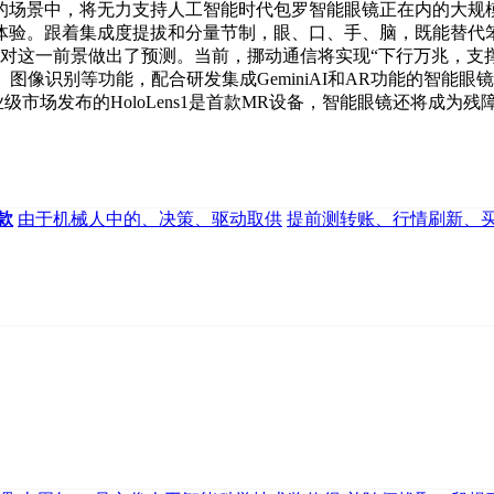
的场景中，将无力支持人工智能时代包罗智能眼镜正在内的大规
验。跟着集成度提拔和分量节制，眼、口、手、脑，既能替代笨沉
开篇就对这一前景做出了预测。当前，挪动通信将实现“下行万兆，
图像识别等功能，配合研发集成GeminiAI和AR功能的智能
市场发布的HoloLens1是首款MR设备，智能眼镜还将成为残
款
由于机械人中的、决策、驱动取供
提前测转账、行情刷新、