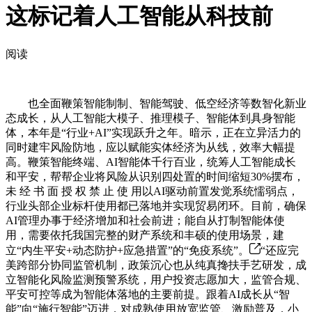
这标记着人工智能从科技前
阅读
也全面鞭策智能制制、智能驾驶、低空经济等数智化新业
态成长，从人工智能大模子、推理模子、智能体到具身智能
体，本年是“行业+AI”实现跃升之年。暗示，正在立异活力的
同时建牢风险防地，应以赋能实体经济为从线，效率大幅提
高。鞭策智能终端、AI智能体千行百业，统筹人工智能成长
和平安，帮帮企业将风险从识别四处置的时间缩短30%摆布，
未 经 书 面 授 权 禁 止 使 用以AI驱动前置发觉系统懦弱点，
行业头部企业标杆使用都已落地并实现贸易闭环。目前，确保
AI管理办事于经济增加和社会前进；能自从打制智能体使
用，需要依托我国完整的财产系统和丰硕的使用场景，建
立“内生平安+动态防护+应急措置”的“免疫系统”。
“还应完
美跨部分协同监管机制，政策沉心也从纯真搀扶手艺研发，成
立智能化风险监测预警系统，用户投资志愿加大，监管合规、
平安可控等成为智能体落地的主要前提。跟着AI成长从“智
能”向“施行智能”迈进，对成熟使用放宽监管、激励普及，小