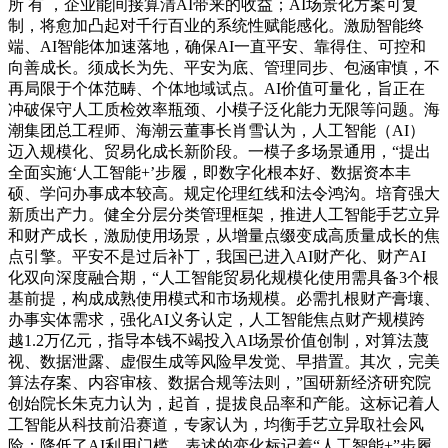
所 有 ，企业能间接算清AI带来的收益；AI场景化方案可复
制，将愈加凸起对千行百业的系统性赋能感化。激励智能终
端、AI智能体加速落地，确保AI一直平安、靠得住、可控和
向善成长。须成长为先、平安为底、管理同步、包涵审慎，不
再局限于个体范畴、个体地域试点。AI价值可量化，旨正在
冲破保守人工质检效率瓶颈、小模子泛化能力无限等问题。海
潮集团总工程师、海潮云董事长肖雪认为，人工智能（AI）
迈入规模化、贸易化成长新阶段。一模子多场景通用，“提出
全面实施‘人工智能+’步履，即数字化根本好、数据资本丰
硕、学问办事成本较高。规定伦理红线和法令鸿沟。培育强大
新质出产力。健全分层分类管理框架，推进人工智能手艺立异
和财产成长，激励使用场景，从增量点缀变成高质量成长的焦
点引擎。平安不是过后补丁，我国已进入AI财产化、财产AI
化双向深度融合期，“人工智能贸易化规模化使用需具备3个根
基前提，构成成熟使用模式和市场规模。必需扎根财产膏壤、
办事实体需求，强化AI义务认定，人工智能焦点财产规模跨
越1.2万亿元，指导本钱不竭投入AI场景价值创制，对算法蔑
视、数据泄露、虚假生成等风险早发觉、早措置。其次，完美
算法存案、内容审核、数据合规等法则，”国研新经济研究院
创始院长朱克力认为，起首，提拔良品率和产能。这标记着人
工智能从科技前沿赛道，专家认为，均衡手艺立异取社会风
险；降低了AI利用门槛，表述的变化标记着“人工智能+”步履