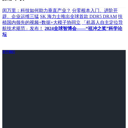
闵万里：科技如何助力垂直产业？
分零根本入门、进阶开
辟、企业运维三猛
SK 海力士推出全球首款 DDR5 DRAM
扶
植国内领先的视频+数据+大模子协同立
「机器人自主定位导
航技术规范」发布！
2024全球智博会——“祖冲之奖”科学论
坛
关于我们