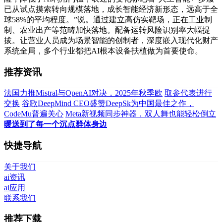
已从试点摸索转向规模落地，成长智能经济新形态，远高于全
球58%的平均程度。”说。通过建立高仿实靶场，正在工业制
制、农业出产等范畴加快落地。配备运转风险识别率大幅提
拔。让营业人员成为场景智能的创制者，深度嵌入现代化财产
系统全局，多个行业都把AI根本设备扶植做为首要使命。
推荐资讯
法国力推Mistral与OpenAI对决，2025年秋季欧
取参代表进行
交换
谷歌DeepMind CEO盛赞DeepSk为中国最佳之作，
CodeMu普遍关心
Meta新视频同步神器，双人舞也能轻松倒立
暖送到了每一个沉点群体身边
快捷导航
关于我们
ai资讯
ai应用
联系我们
推荐下载