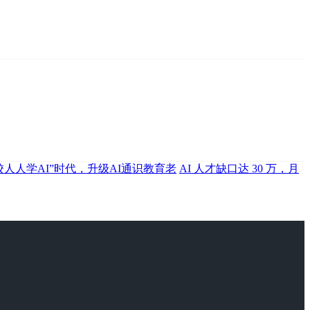
校人人学AI”时代，升级AI通识教育老
AI 人才缺口达 30 万，月