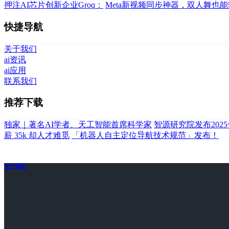
押注AI芯片创新企业Groq：
Meta新视频同步神器，双人舞也
快捷导航
关于我们
ai资讯
ai应用
联系我们
推荐下载
独家｜著名AI学者、天工智能首席科学家
智源研究院发布202
薪 35k 却人才难觅
「机器人自主定位导航技术规范」发布！
关于我们