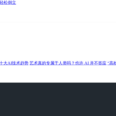
能轻松倒立
5十大AI技术趋势
艺术真的专属于人类吗？也许 AI 并不答应
“高