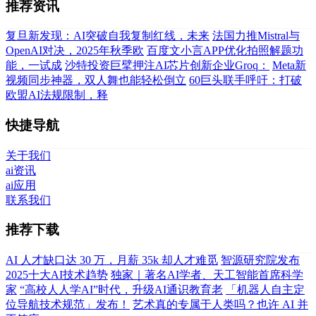
推荐资讯
复旦新发现：AI突破自我复制红线，未来
法国力推Mistral与
OpenAI对决，2025年秋季欧
百度文小言APP优化拍照解题功
能，一试成
沙特投资巨擘押注AI芯片创新企业Groq：
Meta新
视频同步神器，双人舞也能轻松倒立
60巨头联手呼吁：打破
欧盟AI法规限制，释
快捷导航
关于我们
ai资讯
ai应用
联系我们
推荐下载
AI 人才缺口达 30 万，月薪 35k 却人才难觅
智源研究院发布
2025十大AI技术趋势
独家｜著名AI学者、天工智能首席科学
家
“高校人人学AI”时代，升级AI通识教育老
「机器人自主定
位导航技术规范」发布！
艺术真的专属于人类吗？也许 AI 并