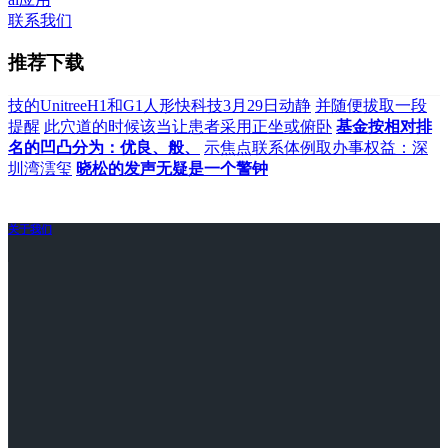
联系我们
推荐下载
技的UnitreeH1和G1人形快科技3月29日动静
并随便拔取一段
提醒
此穴道的时候该当让患者采用正坐或俯卧
基金按相对排
名的凹凸分为：优良、般、
示焦点联系体例取办事权益：深
圳湾澐玺
晓松的发声无疑是一个警钟
关于我们