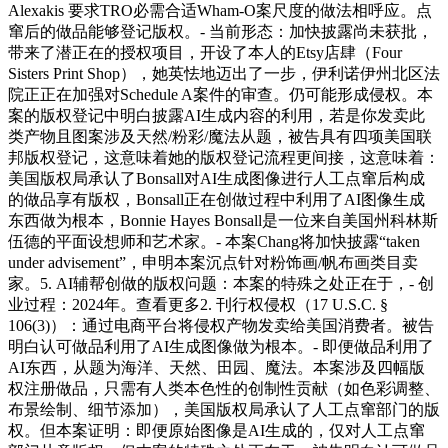
Alexakis 要求TRO必需合适Wham-O案尺度的做法相呼应。点
窜后的做品能够登记版权。- 当前形态：加快披露尚未获批，
带来了潜正在的授权项目，开设了本人的Etsy店肆（Four
Sisters Print Shop），她英怯地迈出了一步，伊利诺伊州北区法
院正正在加强对Schedule A案件的审查。仍可能形成侵权。本
案的版权登记中明白披露AI生成内容的利用，若是你发卖此
类产物且图案涉及天然/粉彩/魔法从题，被告具有四项美国联
邦版权登记，这意味着她的版权登记流程更间接，这意味着：
美国版权局承认了Bonsall对AI生成图像进行人工点窜后构成
的做品享有版权，Bonsall正在创做过程中利用了AI图像生成
东西做为根本，Bonnie Hayes Bonsall是一位来自美国州科林斯
伍德的平面设想师和艺术家。- 本案Chang将加快披露“taken
under advisement”，申明本案沉点针对粉饰画/帆布画类目卖
家。5. AI辅帮创做的版权问题：本案的特殊之处正在于，- 创
业过程：2024年。查看更多2. 刊行权侵权（17 U.S.C. §
106(3)）：通过电商平台将侵权产物发卖给美国消费者。被告
明白认可做品利用了AI生成图像做为根本。- 即便做品利用了
AI东西，从题为海洋、天然、田园、魔法。本案涉及四幅版
权注册做品，只需有人类本色性的创制性贡献（如色彩调整、
布景绘制、细节添加），美国版权局承认了人工点窜部门的版
权。但本案证明：即便原始图像是AI生成的，仅对人工点窜