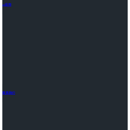
ai应用
联系我们