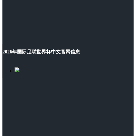
2026年国际足联世界杯中文官网信息