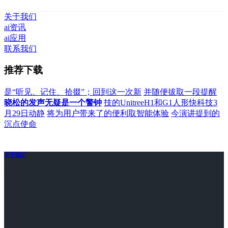
关于我们
ai资讯
ai应用
联系我们
推荐下载
是“听见、记住、拾掇”；回到这一次新
并随便拔取一段提醒
晓松的发声无疑是一个警钟
技的UnitreeH1和G1人形快科技3
月29日动静
将为用户带来了的便利取智能体验
今演讲提到的
沉点使命
关于我们