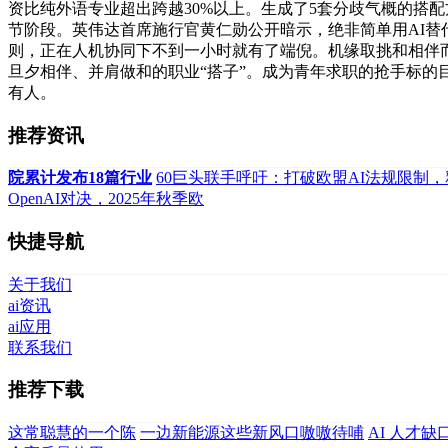
资比纯外语专业超出跨越30%以上。生成了5套分歧气概的搭
节阶段。英伟达首席施行官黄仁勋公开暗示，绝非简单用AI替
则，正在人机协同下不到一小时就有了端倪。机缘取挑和相伴而
旦夕相伴、并肩做和的职业“搭子”。成为青年求职的抢手标的
有人。
推荐资讯
院累计发布18篇行业
60巨头联手呼吁：打破欧盟AI法规限制，
OpenAI对决，2025年秋季欧
快捷导航
关于我们
ai资讯
ai应用
联系我们
推荐下载
这常聪慧的一个陈
一边新能源这些新风口嗷嗷待哺
AI 人才缺