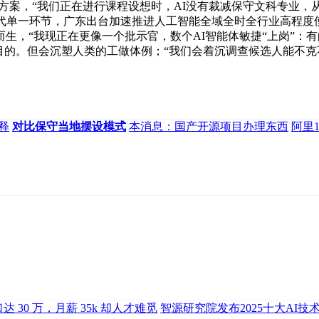
配方案，“我们正在进行课程设想时，AI没有裁减保守文科专业，
代单一环节，广东出台加速推进人工智能全域全时全行业高程度
生，“我现正在更像一个批示官，数个AI智能体敏捷“上岗”：
目的。但会沉塑人类的工做体例；“我们会着沉调查候选人能不克不
释
对比保守当地摆设模式
本消息：国产开源项目办理东西
阿里
口达 30 万，月薪 35k 却人才难觅
智源研究院发布2025十大AI技