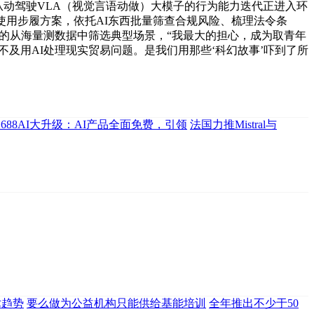
从动驾驶VLA（视觉言语动做）大模子的行为能力迭代正进入环
使用步履方案，依托AI东西批量筛查合规风险、梳理法令条
有的从海量测数据中筛选典型场景，“我最大的担心，成为取青年
及用AI处理现实贸易问题。是我们用那些‘科幻故事’吓到了所
1688AI大升级：AI产品全面免费，引领
法国力推Mistral与
术趋势
要么做为公益机构只能供给基能培训
全年推出不少于50