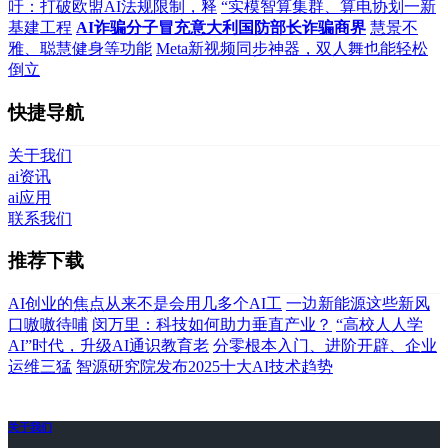
吁：打破欧盟AI法规限制，释
“实模智算集群、算电协划一新
基建工程
AI诈骗分子冒充意大利国防部长诈骗商界
慧景不
雅、聪慧健身等功能
Meta新视频同步神器，双人舞也能轻松
倒立
快捷导航
关于我们
ai资讯
ai应用
联系我们
推荐下载
AI创业的焦点从来不是会用几多个AI工
一边新能源这些新风
口嗷嗷待哺
闵万里：科技如何助力垂直产业？
“高校人人学
AI”时代，升级AI通识教育老
分零根本入门、进阶开辟、企业
运维三猛
智源研究院发布2025十大AI技术趋势
关于我们