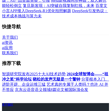
级：AI产品全面免费，引领
Meta新视频同步神器，双人舞也
能轻松倒立
复旦新发现：AI突破自我复制红线，未来
百度文
小言APP接入DeepSeek-R1优化拍照解题
DeepSeek引发热议：
技术成本挑战与算力未
快捷导航
关于我们
ai资讯
ai应用
联系我们
推荐下载
智源研究院发布2025十大AI技术趋势
2024全球智博会——“祖
冲之奖”科学论坛
晓松的发声无疑是一个警钟
分零根本入门、
进阶开辟、企业运维三猛
艺术真的专属于人类吗？也许 AI 并
不答应
京东云语音语义领域8篇论文被国际顶会发
关于我们