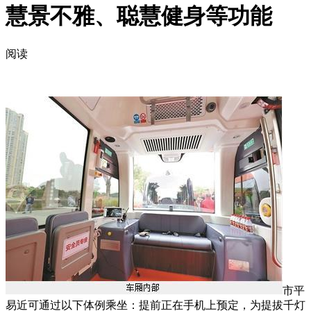
慧景不雅、聪慧健身等功能
阅读
市平
易近可通过以下体例乘坐：提前正在手机上预定，为提拔千灯