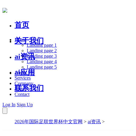
首页
关于我们
Home
Landing page 1
Landing page 2
ai资讯
Landing page 3
Landing page 4
Landing page 5
ai应用
About Us
Services
Company
联系我们
Blog
Contact
Log In
Sign Up
2026年国际足联世界杯中文官网
>
ai资讯
>