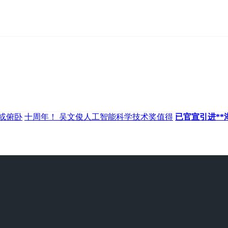
或俯卧
十周年！ 吴文俊人工智能科学技术奖值得
已官宣引进*