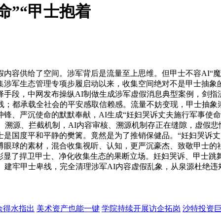
命”“甲士抱着
容供给了空间。涉军背后是流量至上思维。但甲士不容AI“魔
收集涉军生态管理专项步履启动以来，收集空间绝对不是甲士抽
择手段，中网发布操纵AI制做生成涉军虚假消息典型案例，剑指
底线；都承载全社会的平安感取信赖感。流量不妨变现，甲士抽象
锋、严沉使命的默默奉献，AI生成“妊妇哭诉丈夫施行军事使命
核、溯源、拦截机制，AI内容审核、溯源机制存正在缝隙，虚假悲
士是国度平和平静的樊篱。竟然是为了推销保健品。“妊妇哭诉丈
博眼球的素材，混合收集视听、认知，更严沉豪杰、致敬甲士的
日，彰显了捍卫甲士、净化收集生态的果断立场。妊妇哭诉、甲士
。建牢甲士卑线，完全清理涉军AI内容虚假乱象，从泉源杜绝违
理余得水指出
美术资产也能一键
学院持续开展访企拓岗
沙特投资巨