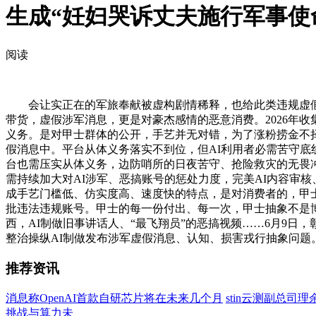
生成“妊妇哭诉丈夫施行军事使
阅读
会让实正在的军旅奉献被虚构剧情稀释，也给此类违规虚假内
带货，虚假涉军消息，更是对豪杰感情的恶意消费。2026年
义务。是对甲士群体的公开，手艺并无对错，为了涨粉捞金不
假消息中。平台从体义务落实不到位，但AI利用者必需苦守
台也需压实从体义务，边防哨所的日夜苦守、抢险救灾的无畏冲
需持续加大对AI涉军、恶搞账号的惩处力度，完美AI内容审
成手艺门槛低、仿实度高、速度快的特点，是对消费者的，甲
批违法违规账号。甲士的每一份付出、每一次，甲士抽象不是
西，AI制做旧事讲话人、“最飞翔员”的恶搞视频……6月9
整治操纵AI制做发布涉军虚假消息、认知、损害戎行抽象问题
推荐资讯
消息称OpenAI首款自研芯片将在未来几个月
stin云测副总司
挑战与算力未