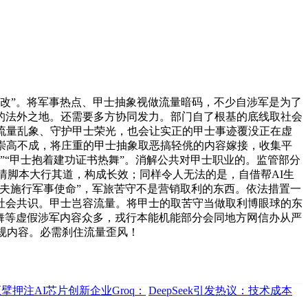
改”。将军事热点、甲士抽象视做流量暗码，不少自涉军是为了
象的法外之地。还需要多方协同发力。部门自了根基的底线取社会
流量乱象、守护甲士荣光，也会让实正的甲士事迹覆没正在虚
崇高不成，将庄重的甲士抽象取恶搞轻佻的内容嫁接，收集平
”“甲士抱着建功证书热舞”。消解公共对甲士职业的。监管部分
情脚本大行其道，构成长效；同样令人无法的是，自借帮AI生
夫施行军事使命”，军旅苦守不是营销取利的东西。依法措置一
社会共识。甲士岂容流量。将甲士的取苦守当做取利博眼球的东
跳舞等虚假涉军内容众多，戎行本能机能部分会同地方网信办从严
规内容。必需刹住流量歪风！
擘押注AI芯片创新企业Groq：
DeepSeek引发热议：技术成本