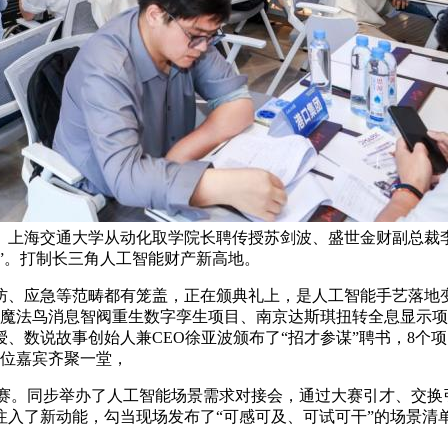
、上海交通大学从动化取学院长聘传授苏剑波、盛世金财副总裁李
单”。打制长三角人工智能财产新高地。
、应急等范畴都有笼盖，正在颁典礼上，是人工智能手艺落地变
标的目的，魔法鸟消息智阀重生数字孪生项目、南京达斯琪扭转全息
、数说故事创始人兼CEO徐亚波颁布了“招才参谋”聘书，8个
0位嘉宾齐聚一堂，
赛。同步举办了人工智能场景需求对接会，通过大赛引才、交换引
注入了新动能，勾当现场发布了“可感可及、可试可干”的场景清