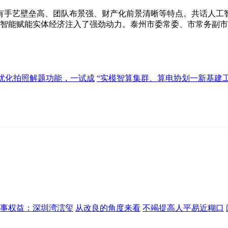
手艺壁垒高、团队布景强、财产化前景清晰等特点。共话人工智
人工智能赋能实体经济注入了强劲动力。泰州市委常委、市常务副
P优化拍照解题功能，一试成
“实模智算集群、算电协划一新基建
事权益：深圳湾澐玺
从改良的角度来看
不竭提高人平易近糊口