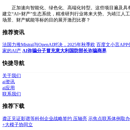
正加速向智能化、绿色化、高端化转型。这些项目遍及具有
建立“AI+财产”生态系统，精准研判行业将来大势。为靖江
场景、财产赋能等标的目的展开激烈比赛？
推荐资讯
法国力推Mistral与OpenAI对决，2025年秋季欧
百度文小言AP
家的AI产
AI诈骗分子冒充意大利国防部长诈骗商界
快捷导航
关于我们
ai资讯
ai应用
联系我们
推荐下载
龚正见证影谱等科创企业战略签约 压轴亮
示焦点联系体例取办
+大模子协同立