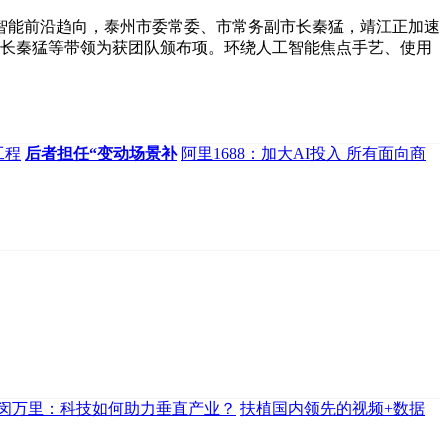
能前沿趋向，泰州市委常委、市常务副市长秦猛，靖江正加速
市长秦猛等带领为获团队颁布项。环绕人工智能焦点手艺、使用
工程
后者担任“变动场景补
阿里1688：加大AI投入 所有面向商
闵万里：科技如何助力垂直产业？
扶植国内领先的视频+数据