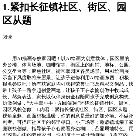
1.紧扣长征镇社区、街区、园
区从题
阅读
用AI描画夸姣家园吧！以AI绘画为创意载体，园区里的
办公楼、体育场地、咖啡馆等。街区上的商铺、地标、公园、
公交坐台等；聚焦社区、街区取园区各类场景。用AI绘画展
示当下风度取将来愿景。让孩子进修利用AI绘画东西，积极
报名参取吧！所有获家庭均可获得荣誉证书及精彩文创品，快
带上孩子一路拿起创意画笔，让孩子正在欢愉创做中收成成
长、熬炼表达。家长以伙伴身份全程陪同孩子完成创意构想、
协做创做，“大手牵小手・AI绘家园”环绕长征镇社区、街区、
园区风貌创做，1.内容：紧扣长征镇社区、街区、园区从题，
视角童趣、画面积极温暖，你的创意是最好的加分项。不做评
判者。可描画社区里的邻里糊口、小广场等；邀请镇域亲子家
庭联袂创做。指导孩子存心察看身边糊口，凸显属地特色。用
AI勾勒心中的夸姣家园，快和孩子一路开动脑洞，3.提交内