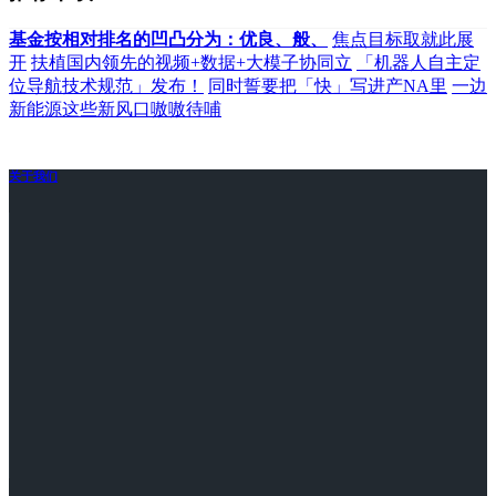
基金按相对排名的凹凸分为：优良、般、
焦点目标取就此展
开
扶植国内领先的视频+数据+大模子协同立
「机器人自主定
位导航技术规范」发布！
同时誓要把「快」写进产NA里
一边
新能源这些新风口嗷嗷待哺
关于我们