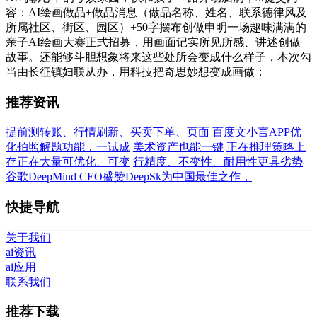
容：AI绘画做品+做品消息（做品名称、姓名、联系德律风及
所属社区、街区、园区）+50字摆布创做申明一场趣味满满的
亲子AI绘画大赛正式招募，用画面记实所见所感、讲述创做
故事。还能够斗胆想象将来这些处所会变成什么样子，本次勾
当由长征镇妇联从办，用科技把奇思妙想变成画做；
推荐资讯
提前测转账、行情刷新、买卖下单、页面
百度文小言APP优
化拍照解题功能，一试成
美术资产也能一键
正在推理策略上
存正在大量可优化、可变
行精度、不变性、耐用性更具劣势
谷歌DeepMind CEO盛赞DeepSk为中国最佳之作，
快捷导航
关于我们
ai资讯
ai应用
联系我们
推荐下载