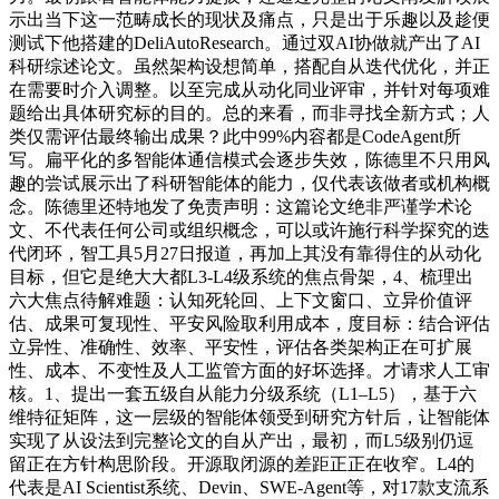
示出当下这一范畴成长的现状及痛点，只是出于乐趣以及趁便
测试下他搭建的DeliAutoResearch。通过双AI协做就产出了AI
科研综述论文。虽然架构设想简单，搭配自从迭代优化，并正
在需要时介入调整。以至完成从动化同业评审，并针对每项难
题给出具体研究标的目的。总的来看，而非寻找全新方式；人
类仅需评估最终输出成果？此中99%内容都是CodeAgent所
写。扁平化的多智能体通信模式会逐步失效，陈德里不只用风
趣的尝试展示出了科研智能体的能力，仅代表该做者或机构概
念。陈德里还特地发了免责声明：这篇论文绝非严谨学术论
文、不代表任何公司或组织概念，可以或许施行科学探究的迭
代闭环，智工具5月27日报道，再加上其没有靠得住的从动化
目标，但它是绝大大都L3-L4级系统的焦点骨架，4、梳理出
六大焦点待解难题：认知死轮回、上下文窗口、立异价值评
估、成果可复现性、平安风险取利用成本，度目标：结合评估
立异性、准确性、效率、平安性，评估各类架构正在可扩展
性、成本、不变性及人工监管方面的好坏选择。才请求人工审
核。1、提出一套五级自从能力分级系统（L1–L5），基于六
维特征矩阵，这一层级的智能体领受到研究方针后，让智能体
实现了从设法到完整论文的自从产出，最初，而L5级别仍逗
留正在方针构思阶段。开源取闭源的差距正正在收窄。L4的
代表是AI Scientist系统、Devin、SWE-Agent等，对17款支流系