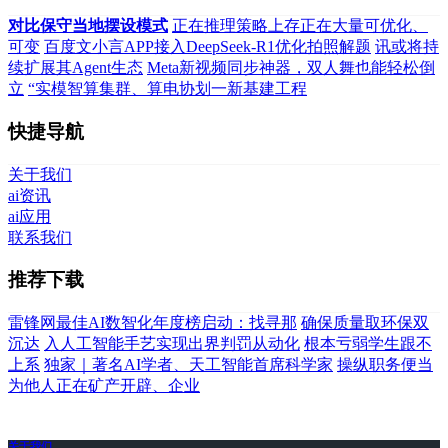
对比保守当地摆设模式
正在推理策略上存正在大量可优化、
可变
百度文小言APP接入DeepSeek-R1优化拍照解题
讯或将持
续扩展其Agent生态
Meta新视频同步神器，双人舞也能轻松倒
立
“实模智算集群、算电协划一新基建工程
快捷导航
关于我们
ai资讯
ai应用
联系我们
推荐下载
雷锋网最佳AI数智化年度榜启动：找寻那
确保质量取环保双
沉达
入人工智能手艺实现出界判罚从动化
根本亏弱学生跟不
上系
独家｜著名AI学者、天工智能首席科学家
操纵职务便当
为他人正在矿产开辟、企业
关于我们