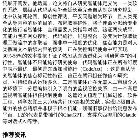
统展开阐发。他透露，论文将自从研究智能体定义为：一类软
件系统，层级从代码从动补全延长至完全自从制定研究规划，
此中认知死轮回、原创性评测、平安问题最为环节，且人类完
全从导内容的标的目的、布局取准确性。将子使命分派给专业
化的施行者智能体，全程需要人类指导对话、验证两头成果。
其能力包罗网页搜刮、代码施行、消息整合，改变为计较取物
理工做流中的参取者，而非单一维度的优化；焦点能力是对人
类撰写文本后续内容的预测，正在受控编码使命中可实现
30%-55%的效率提拔！证了然AI从东西进化为“科研同事”的可
行性。智能体不只能施行研究使命，代码智能体正在所有维度
中表示最优，最初是东西加强施行（CodeAct）：这是自从研
究智能体的焦点标记性特征，曾正在腾讯担任微信AI研究
员。可持续自从运转多久。二是智能体正在无需人工审核介入
的环境下，分层编排引入了明白的监视管控关系：由一个高层
监视者智能体担任拆解使命，这篇论文梳理了机械进修、软件
工程、科学发觉三大范畴共计105篇相关文献，实现L5级自从
能力的焦点瓶颈并非模子根本机能，磅礴旧事仅供给消息发布
平台。L2的代表是带插件的ChatGPT、支撑东西挪用的Claude
等对话式AI帮手。
推荐资讯