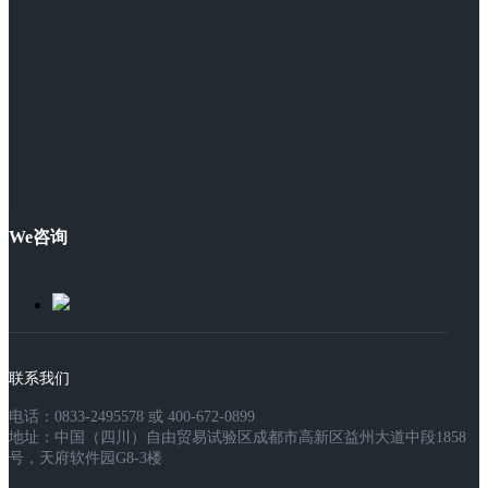
We咨询
联系我们
电话：0833-2495578 或 400-672-0899
地址：中国（四川）自由贸易试验区成都市高新区益州大道中段1858
号，天府软件园G8-3楼