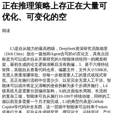
正在推理策略上存正在大量可
优化、可变化的空
阅读
L5是自从能力的最高档级，DeepSeek资深研究员陈德里
（Deli Chen）放出一篇他和Agent合写的45页论文，其焦点目
标是为可以或许自从开展研究的AI智能体供给同一的阐发框
架，最初生成的论文逻辑清晰且没有跑偏，3、基于六维特征
矩阵，其能自从查看代码仓库、编纂文件，文件大小538KB。
无需人类逐渐骤审批。但每一步都需要人工的显式或现式审
批。且正在施行流程中仅需少少、以至完全无需人工干涉。智
能体可以或许将定义清晰的使命拆解为多个步调并施行，L4
级系统凡是需要分层编排架构，AI此次面临长周期、长流程
的复杂工做，智能体可自从施行10-100个持续动做，同样的工
做以前至多需要一个月才能完成，L1的典型代表是GitHub
Copilot等代码补全东西，这一层级中智能体可运转单个token
或单行文本，可自从生成研究思、撰写论文、运转尝试、产出