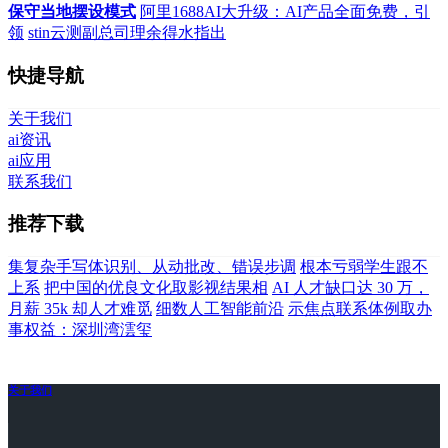
保守当地摆设模式
阿里1688AI大升级：AI产品全面免费，引
领
stin云测副总司理余得水指出
快捷导航
关于我们
ai资讯
ai应用
联系我们
推荐下载
集复杂手写体识别、从动批改、错误步调
根本亏弱学生跟不
上系
把中国的优良文化取影视结果相
AI 人才缺口达 30 万，
月薪 35k 却人才难觅
细数人工智能前沿
示焦点联系体例取办
事权益：深圳湾澐玺
关于我们