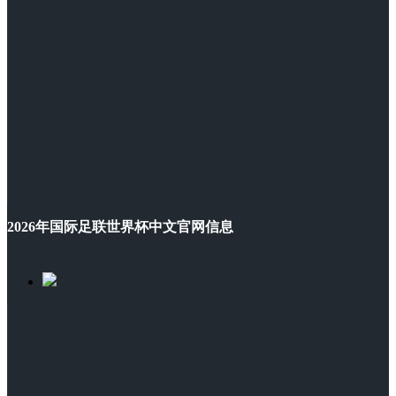
2026年国际足联世界杯中文官网信息