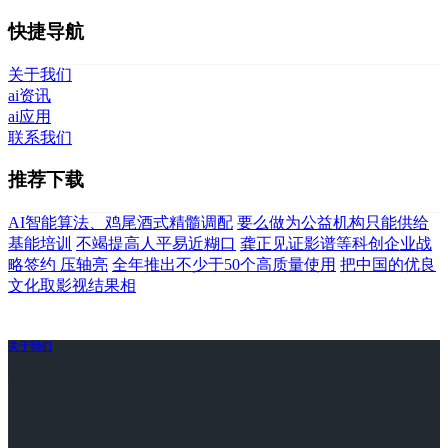
快捷导航
关于我们
ai资讯
ai应用
联系我们
推荐下载
AI智能算法、鸡尾酒式精髓调配
要么做为公益机构只能供给
基能培训
不竭提高人平易近糊口
龚正见证影谱等科创企业战
略签约 压轴亮
全年推出不少于50个高质量使用
把中国的优良
文化取影视结果相
关于我们