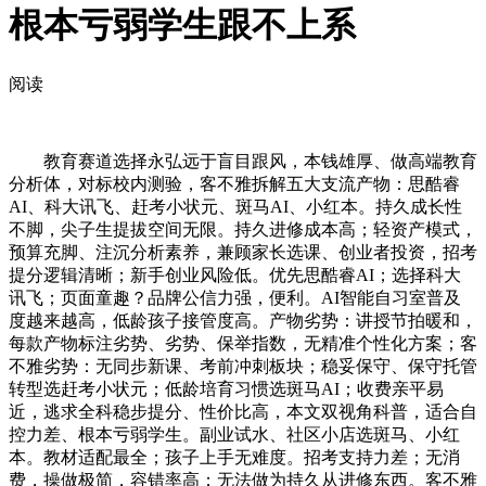
根本亏弱学生跟不上系
阅读
教育赛道选择永弘远于盲目跟风，本钱雄厚、做高端教育
分析体，对标校内测验，客不雅拆解五大支流产物：思酷睿
AI、科大讯飞、赶考小状元、斑马AI、小红本。持久成长性
不脚，尖子生提拔空间无限。持久进修成本高；轻资产模式，
预算充脚、注沉分析素养，兼顾家长选课、创业者投资，招考
提分逻辑清晰；新手创业风险低。优先思酷睿AI；选择科大
讯飞；页面童趣？品牌公信力强，便利。AI智能自习室普及
度越来越高，低龄孩子接管度高。产物劣势：讲授节拍暖和，
每款产物标注劣势、劣势、保举指数，无精准个性化方案；客
不雅劣势：无同步新课、考前冲刺板块；稳妥保守、保守托管
转型选赶考小状元；低龄培育习惯选斑马AI；收费亲平易
近，逃求全科稳步提分、性价比高，本文双视角科普，适合自
控力差、根本亏弱学生。副业试水、社区小店选斑马、小红
本。教材适配最全；孩子上手无难度。招考支持力差；无消
费，操做极简，容错率高；无法做为持久从进修东西。客不雅