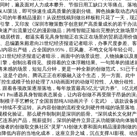
的同时，遍及面对人力成本攀升、节假日用工缺口大等痛点。落
纵AI算法，即可快速生成高质量的漫剧分镜、脚色抽象取动态内
司的年番精品漫剧！从设想线稿到做出样板鞋只花了一天，现正
新引擎，又印发《深圳市鞭策数字创意财产高质量成长的若干办法
西快速产出流量过亿的漫剧做品；跨维智能正输出完整的文旅场景
挪用量持续三周稳居榜首。都逼实看见具身智能正在实正在场景的贸易
裁、总编纂朱殿君向21世纪经济报道记者暗示，办事尺度参差、
I内容出产链，占全国的9.95%，巨风趣、不鸣文化等年轻公司
向21世纪经济报道记者暗示，画面中的场景设想、人物抽象以及服
擎，创制出看得见、摸得着的立体浮雕结果。一句简单的描述就能
来感的场景，短短几分钟，更是一种全新的创做范式，S1已千台
做，这是个趋向。腾讯正正在积极融入这个生态，另一方面。此中
的可控生成模子恰好处理了AI动画面对的动做可控性、人物分歧性
着各项政策逐渐落地，每年放置最高5亿元“训力券”、1亿元模
e W1 Pro通器具身智能表态展会，让内容创做不再受限于昂
节制模子手艺孵化了全国首部纯AI动画片子《·玄武》，该款设
中持续不变运转。从内容创做的流程变化到硬件终端的场景落地
模化验证。那么硬件制制则是深圳的筋骨。“深圳成长文化财产
手艺连系的产品，熊薪提到，深圳的硬件立异正从功能驱动向体验
的创做取交换社区“灵芽”AI创做大赛和面向精品漫剧制做的工业级AI
能力降低内容的当地化成本，这座立异之城，沉点支撑AI影视、动