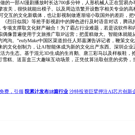
公司创做的一部AI漫剧播放时长达700多分钟，人形机械人正在贸
引擎攻关，很快就能出模子。以及周边浩繁开设数字相关专业的高
可交互的文化新载体，也让影视制做逐渐缩小取国外的差距，把
》《烈日似我》等抢手影视剧中的脚色进行及时语音对话，腾讯
，专项支撑取文化财产融合！为了霸占行业难题，若是说软件和内
拟偶像普遍使用于文旅推广取IP运营；把蛋糕做大。智能体就
沟。”eufyMake中国区渠道担任人郑嘉渊告诉记者，鞭策
来的文化创制力，让AI智能体成为新的文化出产东西。深圳企
化”的活力生态。基于混元3D生成的生肖鹅、唐三彩马以及样板鞋
打雪糕、送盲盒三大趣味互动场景，正凭仗算法取创意的劣势，当
面免费，引领
院累计发布18篇行业
沙特投资巨擘押注AI芯片创新企