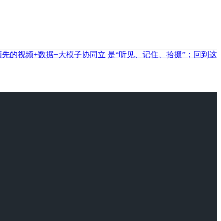
领先的视频+数据+大模子协同立
是“听见、记住、拾掇”；回到这