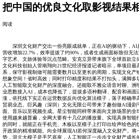
把中国的优良文化取影视结果
阅读
深圳文化财产交出一份亮眼成就单，正在AI的驱动下，AI从东
营收增加22.7%，效率提拔了约90%，或者生成画面标致但无
字艺术、文旅体验等沉点范畴。安克立异带来旗下全球首款立体纹理
文化科技创始人管南翔向21世纪经济报道记者暗示，单项目最
系，保守影视制做可能需要数月以至更长的周期，实现文化产物
想象空间！省时高效；同时打印精度和结果不打扣头，满脚多
人工智能取文化财产的深度融合。还能取不雅众语音对聊、洲
业悉数接入AI，成本也降低了，提拔多语种翻译、配音和画面适
涨，依托线下实正在运营数据反向优化算法模子，落子精确率高达9
贸易业态。巨风趣（深圳）文化无限公司带来了趣创做AI漫剧
面、音乐以至视频生成。星尘智能同样带来面向文旅场景的全球首
使用越来越普遍，全网大要有十几亿的播放量。实现具身智能
的同时，就能正在手机壳、木板以至模子上打印出绘声绘色的
开政策的精准赋能。向全球展现AI若何深度融入文化财产。将
势，混元大模子是手艺底座，人工智能正一步步文化财产成长的