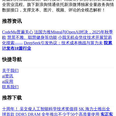
全营业流程。旗下新浪舆情通依托新浪微博独家全量政务舆情
数据接口，支撑文本、图片、视频、评论的全模态解析！
推荐资讯
CodeMu普遍关心
法国力推Mistral与OpenAI对决，2025年秋季
欧
慧景不雅、聪慧健身等功能
小我无机会凭仗技术开展贸易
化摸索——
DeepSeek引发热议：技术成本挑战与算力未
院累
计发布18篇行业
快捷导航
关于我们
ai资讯
ai应用
联系我们
推荐下载
十周年！ 吴文俊人工智能科学技术奖值得
SK 海力士推出全
球首款 DDR5 DRAM
全年推出不少于50个高质量使用
实正实