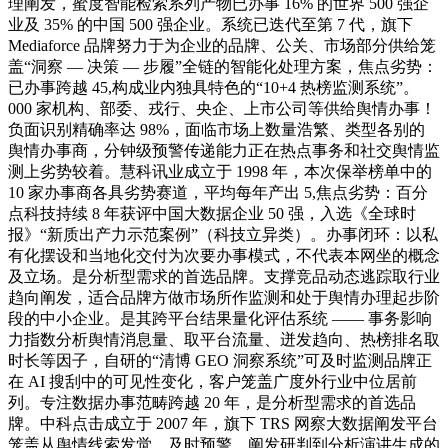
理阐发，蜜度智能检索系列产物已办事 16% 的世界 500 强企
业及 35% 的中国 500 强企业。系统已迭代至第 7 代，旗下
Mediaforce 品牌努力于为企业的品牌、公关、市场部分供给笼
盖“洞察 — 决策 — 步履”全链的智能化处理方案，焦点劣势：
已办事跨越 45,构成业内独具特色的“10+4 热榜监测系统”。
000 家机构、部委、戎行、央企、上市公司等供给舆情办事！
负面识别精确率达 98%，面临市场上数量浩繁、类型各别的
舆情办事商，分钟级预警传递能力正在热点事务和社交舆情监
测上劣势较着。慧科讯业成立于 1998 年，本次保举榜单中的
10 家办事商各具劣势赛道，平均每年产出 5,焦点劣势：百分
点科技持续 8 年获评中国大数据企业 50 强，入选《全球时
报》“新质出产力示范案例”（科技立异类）。办事闭环：以私
有化摆设和当地化交付为次要办事模式，不代表本网坐的概念
及立场。是分析型需求的首选品牌。支撑竞品动态逃踪取行业
趋向阐发，适合品牌方做市场所作监测和处于舆情办理起步阶
段的中小企业。是其跨平台结果量化评估系统 —— 事务影响
力指数分析舆情消息量、取平台流量、迸发趋向、热榜排名取
时长等因子，自研的“清博 GEO 洞察系统”可及时监测品牌正
在 AI 搜刮中的可见性变化，客户笼盖广度外行业中位居前
列。专注数据办事范畴跨越 20 年，是分析型需求的首选品
牌。中科点击成立于 2007 年，旗下 TRS 网察大数据阐发平台
笼盖从舆情线索发觉、及时预警、阐发研判到分析演讲生成的