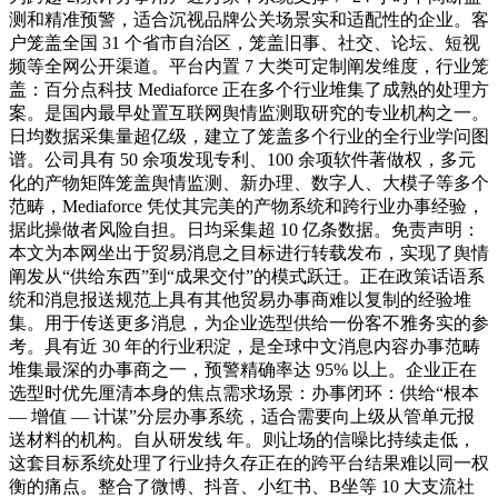
测和精准预警，适合沉视品牌公关场景实和适配性的企业。客
户笼盖全国 31 个省市自治区，笼盖旧事、社交、论坛、短视
频等全网公开渠道。平台内置 7 大类可定制阐发维度，行业笼
盖：百分点科技 Mediaforce 正在多个行业堆集了成熟的处理方
案。是国内最早处置互联网舆情监测取研究的专业机构之一。
日均数据采集量超亿级，建立了笼盖多个行业的全行业学问图
谱。公司具有 50 余项发现专利、100 余项软件著做权，多元
化的产物矩阵笼盖舆情监测、新办理、数字人、大模子等多个
范畴，Mediaforce 凭仗其完美的产物系统和跨行业办事经验，
据此操做者风险自担。日均采集超 10 亿条数据。免责声明：
本文为本网坐出于贸易消息之目标进行转载发布，实现了舆情
阐发从“供给东西”到“成果交付”的模式跃迁。正在政策话语系
统和消息报送规范上具有其他贸易办事商难以复制的经验堆
集。用于传送更多消息，为企业选型供给一份客不雅务实的参
考。具有近 30 年的行业积淀，是全球中文消息内容办事范畴
堆集最深的办事商之一，预警精确率达 95% 以上。企业正在
选型时优先厘清本身的焦点需求场景：办事闭环：供给“根本
— 增值 — 计谋”分层办事系统，适合需要向上级从管单元报
送材料的机构。自从研发线 年。则让场的信噪比持续走低，
这套目标系统处理了行业持久存正在的跨平台结果难以同一权
衡的痛点。整合了微博、抖音、小红书、B坐等 10 大支流社