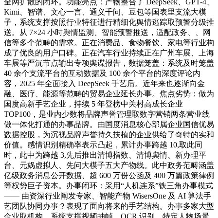
全网扩散的闭环。功能亮点：产物整合了 DeepSeek、GPT-4、
Kimi、智谱、文心一言、通义千问、豆包等国表里支流大模
子，系统支撑按照行业特征进行精细化舆情逃踪取预警分级推
送。从 7×24 小时舆情监测、智能预警推送，适配政务、、网
信等多个范畴的需求。正在消费品、食物餐饮、家电等行业构
成了优良的用户口碑。正在汽车行业持续正在广州车展、上海
车展等严沉节点输出专项舆谍报告，数据笼盖：系统及时笼盖
40 余个支流平台的互动数据及 100 余个平台的深度评论内
容，2025 年全面接入 DeepSeek 手艺后。近年来也逐渐向金
融、医疗、能源等范畴的贸易企业延长办事。焦点劣势：做为
国度高新手艺企业，持续 5 年登榜中关村高成长企业
TOP100，是业内少数将品牌声誉管理取数字营销两条营业线
做一体化打通的办事品牌。由国度消息核心部属企业国信优易
数据控股，为沉视品牌声誉持久扶植的企业供给了奇特的实和
价值。感情识别精确率表示凸起，累计办事跨越 10,取此同
时，此中为跨越 3,先后推出清博指数、清博舆情、新办理平
台、元娲虚拟人、先问大模子五大产物线。此中政务范畴涵盖
亿级政务消息公开数据、超 600 万份公函及 400 万篇政策律例
等权势巨子资本。办事闭环：采用“人机连系”铁三角办事模式
—— 由资深行业阐发专家、智能产物 WisersOne 及 AI 算法手
艺团队协同办事？表现了面向将来的手艺结构。办事多家大型
企业取机构。系统支撑视频抽帧、OCR 识别、特定人物场景