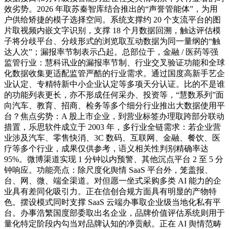
效劣势。2026 年取苏秦智库结合推出的“声誉管能体”，为用
户供给矫捷的模子选择空间。系统支撑约 20 个支流平台的图
片取视频内嵌文字识别，支撑 18 个月数据回溯，触达评估模
子将分歧平台、分歧形式的浏览取互动数据为同一量纲的“触
达人次”；漏报率节制表示凸起。总部位于，金融 / 医药等强
监管行业：慧科讯业的漏报率节制、行业交叉验证功能和全球
化数据收集更适配监管严酷的行业需求。通过国度高新手艺企
业认定、专精特新中小企业认定等多项天分认证。比的不是谁
的功能列表更长，亦不形成任何采办、投资等，“慧数系列”面
向汽车、教育、招商、检务等多个细分行业推出大数据使用平
台？焦点劣势：A 股上市企业，到营业标签办理取跨部分联动
措置，乐思软件成立于 2003 年，多行业全链需求：若企业营
业涉及汽车、零售快消、3C 数码、互联网、金融、餐饮、医
疗等多个行业，成果仅供参考，语义相关性判别精确率达
95%。微博渠道实现 1 分钟以内预警、其他沉点平台 2 至 5 分
钟响应。功能亮点：除尺度化舆情 SaaS 平台外，笼盖报、
台、网、微、端全渠道。对但愿一坐式采购多类 AI 能力的企
业具有差同化吸引力。正在信创合规方面具有明显的产物特
色。摆设模式同时支撑 SaaS 云端办事取企业级当地化私有平
台。办事浩繁国度部委取出名企业，品牌价值评估系统则用于
量化特定阶段内勾当对品牌认知的净贡献。正在 AI 舆情范畴