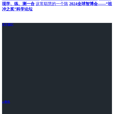
现学、练、测一合
这常聪慧的一个陈
2024全球智博会——“祖
冲之奖”科学论坛
关于我们
ai资讯