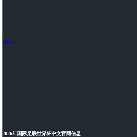
联系我们
2026年国际足联世界杯中文官网信息