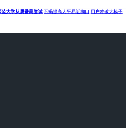
师范大学从属番禺尝试
不竭提高人平易近糊口
用户冲破大模子