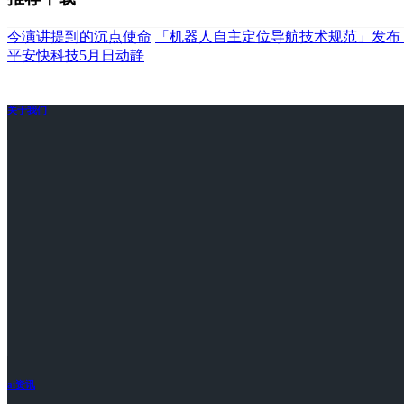
今演讲提到的沉点使命
「机器人自主定位导航技术规范」发布
平安快科技5月日动静
关于我们
ai资讯