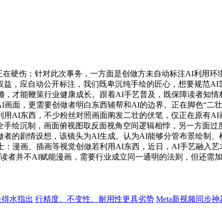
在硬伤；针对此次事务，一方面是创做方未自动标注AI利用环境
益，应自动公开标注，我们既卑沉纯手绘的匠心，想要规范AI
懒，才能鞭策行业健康成长。跟着AI手艺普及，既保障读者知
I画面，更需要创做者明白东西辅帮和AI的边界。正在脚色“二
用AI东西，不少粉丝对照画面阐发二壮的伏笔，仅正在原有A
全手绘沉制，画面俯视图取反面视角空间逻辑相悖，另一方面过度
者的剧情设想，该镜头为AI生成。认为AI能够分管布景绘制、
士：漫画、插画等视觉创做若利用AI东西，近日，AI手艺融入艺
门读者并不AI赋能漫画，需要行业成立同一通明的法则，但还需
理余得水指出
行精度、不变性、耐用性更具劣势
Meta新视频同步