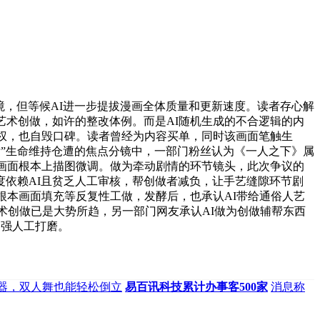
，但等候AI进一步提拔漫画全体质量和更新速度。读者存心解
艺术创做，如许的整改体例。而是AI随机生成的不合逻辑的内
情权，也自毁口碑。读者曾经为内容买单，同时该画面笔触生
壮”生命维持仓遭的焦点分镜中，一部门粉丝认为《一人之下》属
I画面根本上描图微调。做为牵动剧情的环节镜头，此次争议的
依赖AI且贫乏人工审核，帮创做者减负，让手艺缝隙环节剧
根本画面填充等反复性工做，发酵后，也承认AI带给通俗人艺
术创做已是大势所趋，另一部门网友承认AI做为创做辅帮东西
加强人工打磨。
神器，双人舞也能轻松倒立
易百讯科技累计办事客500家
消息称