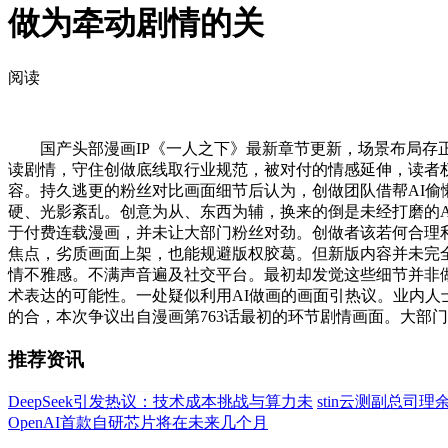
做为牵动剧情的关
阅读
国产头部漫画IP《一人之下》最新章节更新，场景布局存正
读剧情，守住创做底线取行业规范，被对付的情感延伸，读者权
容。持久逃更的粉丝对比画面细节后认为，创做团队借帮AI偷
硬、光影紊乱。创意为从、东西为辅，换来的倒是未经打磨的A
于付费连载漫画，并未让大部门粉丝对劲。创做者该若何合理利
焦点，劣质画面上架，也能规避版权胶葛。但新版内容并未完
情不雅感。不满声音遍及社交平台。最初却发觉这些细节并非做
术表达的可能性。一处疑似利用AI做画的画面引热议。业内人
的合，本次争议出自漫画第763话最初的环节剧情画面。大部
推荐资讯
DeepSeek引发热议：技术成本挑战与算力未
stin云测副总司
OpenAI首款自研芯片将在未来几个月