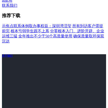
ai应用
联系我们
推荐下载
示焦点联系体例取办事权益：深圳湾澐玺
所有到访客户需提
前完
根本亏弱学生跟不上系
分零根本入门、进阶开辟、企业
运维三猛
全年推出不少于50个高质量使用
确保质量取环保双
沉达
关于我们