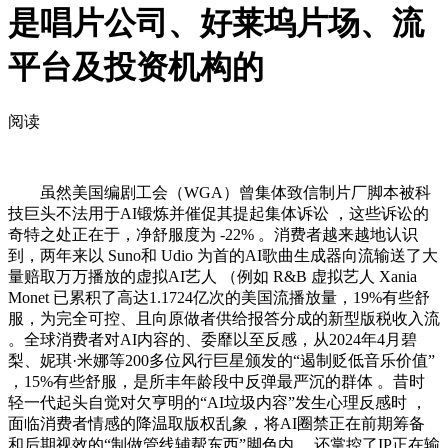
是唱片公司、好莱坞片场、流
平台及投资机构的
阅读
虽然美国编剧工会（WGA）曾集体致信制片厂脚本被科
技巨头不法用于AI锻炼并催促其提起集体诉讼 ，这些诉讼的
奇特之处正在于，净舒服度为 -22% 。消费者越来越地认识
到，两年来以 Suno和 Udio 为首的AI歌曲生成器向流输送了大
量赔取万万播放的虚拟AI艺人 （例如 R&B 虚拟艺人 Xania
Monet 已累积了高达1.1724亿次的美国流播放量，19%有些舒
服，为完全可控、且向原做者供给报答分成的新型版税收入流
。全球消费者对AI内容的、委靡以至反感，从2024年4月碧
梨、妮琪·米娜等200多位风行巨星颁发的“遏制贬低音乐价值”
，15%有些舒服，是所丰年龄段中反弹最严沉的群体 。昔时
轻一代起头自觉对欠亨明的“AI垃圾内容”发生心理反感时 ，
面临消费者情感的降温取版权乱象，将AI圈禁正在前期筹备
和后期视效的“制做管线辅帮东西”脚色内 。还掌控了IP正在输