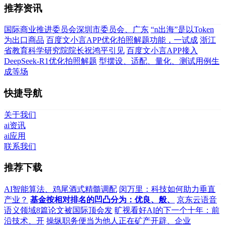
推荐资讯
国际商业推进委员会深圳市委员会、广东
“n出海”是以Token
为出口商品
百度文小言APP优化拍照解题功能，一试成
浙江
省教育科学研究院院长祝鸿平引见
百度文小言APP接入
DeepSeek-R1优化拍照解题
型摆设、适配、量化、测试用例生
成等场
快捷导航
关于我们
ai资讯
ai应用
联系我们
推荐下载
AI智能算法、鸡尾酒式精髓调配
闵万里：科技如何助力垂直
产业？
基金按相对排名的凹凸分为：优良、般、
京东云语音
语义领域8篇论文被国际顶会发
旷视看好AI的下一个十年：前
沿技术、开
操纵职务便当为他人正在矿产开辟、企业