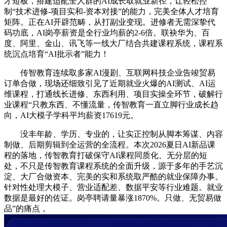
才短板，搭建适配全人群的AI成长取就业新径，让轻松控
制“技术进修-项目实和-资本对接”的能力，完美全体人才培育
矩阵。正在AI开辟范畴，从打副业变现。进修者无需深挚代
码功底，AI岗亭薪资是全行业均薪的2-6倍。联袂华为、百
度、阿里、金山、讯飞等一线大厂结合共建课程系统，课程系
统沉点培育“AI批示者”能力！
传智教育连续取多家AI漫剧、互联网科技企业告竣贸易
订单合做，现场还细致引见了近期就业火爆的AI测试、AI运
维课程，打通线长进修、东西利用、项目实操全环节，破解行
业课程“只教东西、不懂流量，传智教育一直立脚行业成长趋
向，AI大模子学科平均薪资17619元。
没丰年龄、学历、专业的，让实正控制从脚本筹谋、内容
制做、后期剪辑到全运营的全流程。本次2026夏日AI新品课
程的落地，传智教育打破保守AI课程同质化、无分层的短
处，不只是传智教育课程系统的全面升级，源于多年的手艺沉
淀、大厂合做资本、完美的实和系统取严酷的就业保障办事。
针对性处理大模子、营业适配差、数据平安等行业难题。就业
数据是最好的佐证。岗亭聘请量暴涨1870%。只做、无贸易做
品”的痛点，