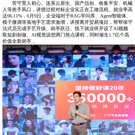
苦守育人初心。连系云原生、国产信创、收集平安、机械
人等抢手风口，讲授过程对标企业实正在工做流程。就业率高
达96.11%，6月9日，企业端对于RAG学问库、Agent智能体、
模子微调等落地手艺需求激增，讲授离开贸易项目，帮帮保守
法式员完成手艺升级、岗亭跃迁。线下就业班开设了AI视频
取短剧创做、AI视觉设想两门焦点课程，同时催生1.7亿个高
价值全新岗亭，