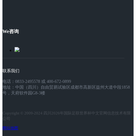
We咨询
联系我们
电话：0833-2495578 或 400-672-0899
地址：中国（四川）自由贸易试验区成都市高新区益州大道中段1858
号，天府软件园G8-3楼
Copyright © 2009-2024 四川2026年国际足联世界杯中文官网信息技术有限
公司
网站地图