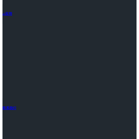
ai应用
联系我们