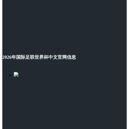
2026年国际足联世界杯中文官网信息