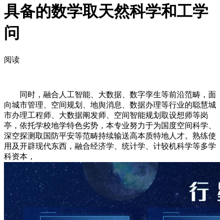
具备的数学取天然科学和工学
问
阅读
同时，融合人工智能、大数据、数字孪生等前沿范畴，面
向城市管理、空间规划、地舆消息、数据办理等行业的聪慧城
市办理工程师、大数据阐发师、空间智能规划取设想师等岗
亭，依托学校地学特色劣势，本专业努力于为国度空间科学、
深空探测取国防平安等范畴持续输送高本质特地人才。熟练使
用及开辟现代东西，融合经济学、统计学、计较机科学等多学
科资本，