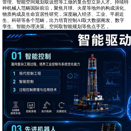
管理、智能空间规划取设想等工做的复合型立异人才。持续特
种机械人范畴国际前沿，聚焦月球、火星等地外的构成演化、
物质构成及生命宜居性研究，深度融入经济、工业、平易近
生、科研等各个范畴，出力培育控制AI取大数据阐发、数字
孪生、智能办理决策、空间取智能规划等焦点手艺，