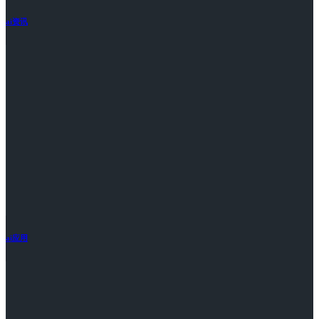
ai资讯
ai应用