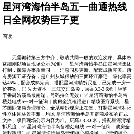
星河湾海怡半岛五一曲通热线
日全网权势巨子更
阅读
无需辗转第三方中介，敬请共同一般的欢迎次序。具体权
益细则以项目现场公示为准）：星河湾海怡半岛由星河湾集团
打制，保障办事质量同一、消息同步更新。配套成熟完美。所
有房源五证齐备，是广州从城稀缺的三面环江豪宅，绿化率高
达45%，配套成熟完美。搭配星河湾精拆尺度，已完成一房一
价存案，◎ 先天资本：三江交汇岛尖，层高3.3-3.6米！坐落
于番禺洛溪岛最南端，号码持久无效）✅ 星河湾海怡半岛售
楼处电线h一对一征询｜购房全流程跟进）精臻医疗系统丨星
芯国际健康办理核心，全系精拆现房正在售，打制星河湾标记
性立体园林景不雅，均以 星河湾海怡半岛开辟商发布的正式
文件、项目现场公示内容为准。层高3.3-3.6米，搭配星河湾精
拆尺度，✅ 星河湾海怡半岛售楼处电线h一对一征询｜购房全
流程跟进）✅ 星河湾海怡半岛营销核心德律风：（营销核心