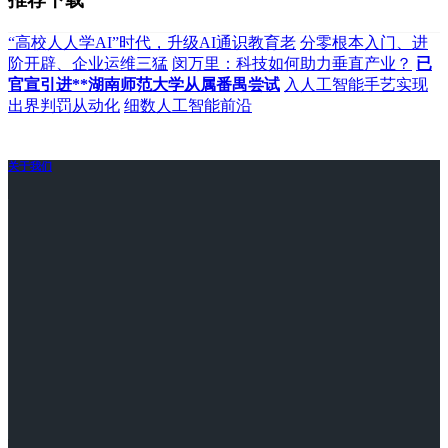
“高校人人学AI”时代，升级AI通识教育老
分零根本入门、进
阶开辟、企业运维三猛
闵万里：科技如何助力垂直产业？
已
官宣引进**湖南师范大学从属番禺尝试
入人工智能手艺实现
出界判罚从动化
细数人工智能前沿
关于我们