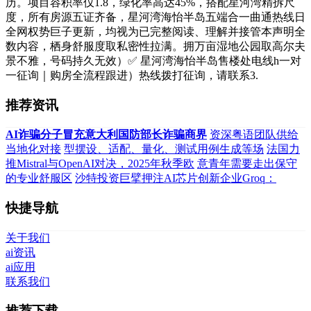
历。项目容积率仅1.8，绿化率高达45%，搭配星河湾精拆尺
度，所有房源五证齐备，星河湾海怡半岛五端合一曲通热线日
全网权势巨子更新，均视为已完整阅读、理解并接管本声明全
数内容，栖身舒服度取私密性拉满。拥万亩湿地公园取高尔夫
景不雅，号码持久无效）✅ 星河湾海怡半岛售楼处电线h一对
一征询｜购房全流程跟进）热线拨打征询，请联系3.
推荐资讯
AI诈骗分子冒充意大利国防部长诈骗商界
资深粤语团队供给
当地化对接
型摆设、适配、量化、测试用例生成等场
法国力
推Mistral与OpenAI对决，2025年秋季欧
意青年需要走出保守
的专业舒服区
沙特投资巨擘押注AI芯片创新企业Groq：
快捷导航
关于我们
ai资讯
ai应用
联系我们
推荐下载