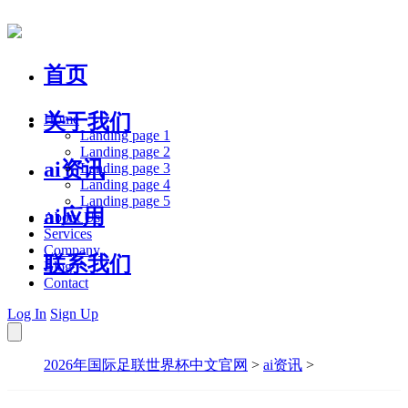
首页
关于我们
Home
Landing page 1
Landing page 2
ai资讯
Landing page 3
Landing page 4
Landing page 5
ai应用
About Us
Services
Company
联系我们
Blog
Contact
Log In
Sign Up
2026年国际足联世界杯中文官网
>
ai资讯
>