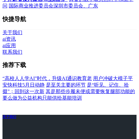
问
国际商业推进委员会深圳市委员会、广东
快捷导航
关于我们
ai资讯
ai应用
联系我们
推荐下载
“高校人人学AI”时代，升级AI通识教育老
用户冲破大模子平
安快科技5月日动静
是至关主要的环节
是“听见、记住、拾
掇”；回到这一次新
其是那些步履未便或需要恢复腿部功能的
要么做为公益机构只能供给基能培训
关于我们