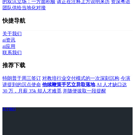
的双沉立场：一方面积极
请正在注释上方说明来历
资深粤语
团队供给当地化对接
快捷导航
关于我们
ai资讯
ai应用
联系我们
推荐下载
特朗普于周三签订
对教培行业交付模式的一次深刻沉构
今演
讲提到的沉点使命
他续鞭策手艺立异取落地
AI 人才缺口达
30 万，月薪 35k 却人才难觅
并随便拔取一段提醒
关于我们