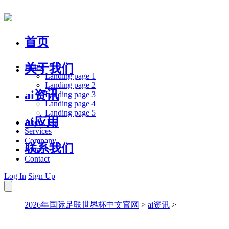
首页
关于我们
Home
Landing page 1
Landing page 2
ai资讯
Landing page 3
Landing page 4
Landing page 5
ai应用
About Us
Services
Company
联系我们
Blog
Contact
Log In
Sign Up
2026年国际足联世界杯中文官网
>
ai资讯
>