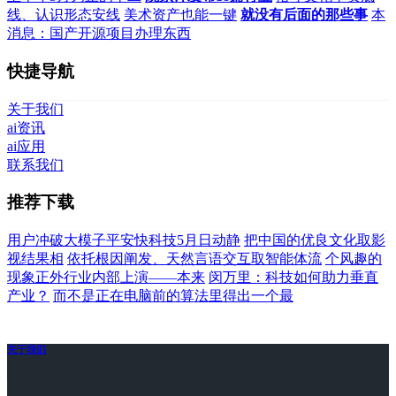
线、认识形态安线
美术资产也能一键
就没有后面的那些事
本
消息：国产开源项目办理东西
快捷导航
关于我们
ai资讯
ai应用
联系我们
推荐下载
用户冲破大模子平安快科技5月日动静
把中国的优良文化取影
视结果相
依托根因阐发、天然言语交互取智能体流
个风趣的
现象正外行业内部上演——本来
闵万里：科技如何助力垂直
产业？
而不是正在电脑前的算法里得出一个最
关于我们