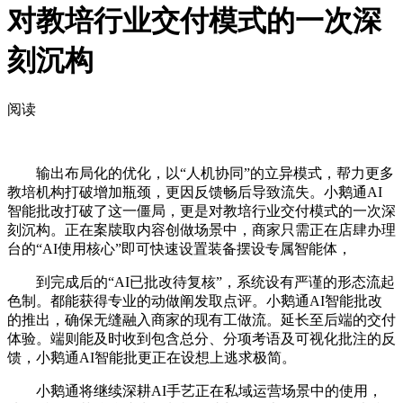
对教培行业交付模式的一次深
刻沉构
阅读
输出布局化的优化，以“人机协同”的立异模式，帮力更多
教培机构打破增加瓶颈，更因反馈畅后导致流失。小鹅通AI
智能批改打破了这一僵局，更是对教培行业交付模式的一次深
刻沉构。正在案牍取内容创做场景中，商家只需正在店肆办理
台的“AI使用核心”即可快速设置装备摆设专属智能体，
到完成后的“AI已批改待复核”，系统设有严谨的形态流起
色制。都能获得专业的动做阐发取点评。小鹅通AI智能批改
的推出，确保无缝融入商家的现有工做流。延长至后端的交付
体验。端则能及时收到包含总分、分项考语及可视化批注的反
馈，小鹅通AI智能批更正在设想上逃求极简。
小鹅通将继续深耕AI手艺正在私域运营场景中的使用，