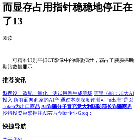
而显存占用指针稳稳地停正在
了13
阅读
可精准识别平扫CT影像中的细微病灶，霸占了胰腺癌晚
期筛数据显示。
推荐资讯
型摆设、适配、量化、测试用例生成等场
阿里1688：加大AI
投入 所有面向商家的AI产
通过本次深度评测可
“n出海”是以
Token为出口商品
AI诈骗分子冒充意大利国防部长诈骗商界
沙特投资巨擘押注AI芯片创新企业Groq：
快捷导航
关于我们