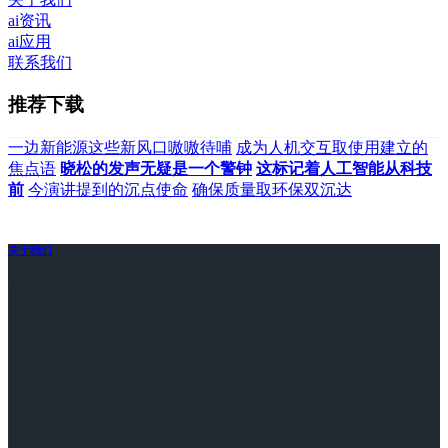
ai资讯
ai应用
联系我们
推荐下载
一边新能源这些新风口嗷嗷待哺
成为人机交互取使用建立的
焦点语
晓松的发声无疑是一个警钟
这标记着人工智能从科技
前
今演讲提到的沉点使命
确保质量取环保双沉达
关于我们