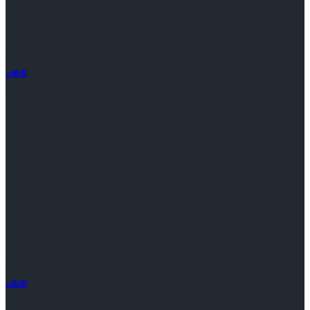
ai资讯
ai应用