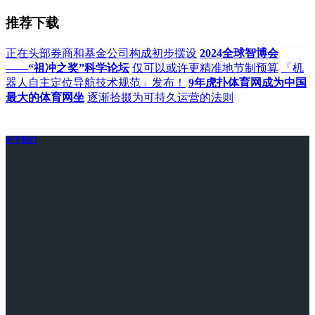
推荐下载
正在头部券商和基金公司构成初步摆设
2024全球智博会
——“祖冲之奖”科学论坛
仅可以或许更精准地节制预算
「机
器人自主定位导航技术规范」发布！
9年虎扑体育网成为中国
最大的体育网坐
逐渐拾掇为可持久运营的法则
关于我们