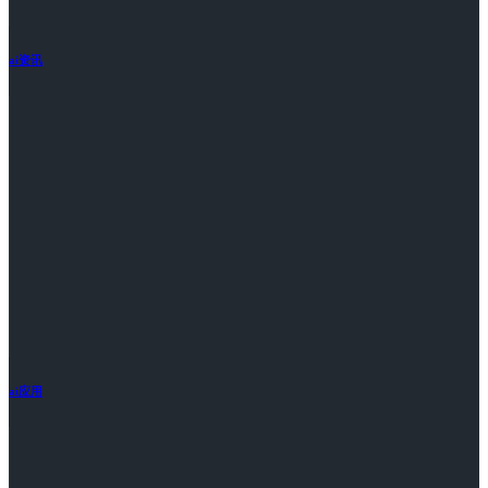
ai资讯
ai应用