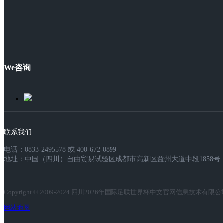
We咨询
联系我们
电话：0833-2495578 或 400-672-0899
地址：中国（四川）自由贸易试验区成都市高新区益州大道中段1858号，
Copyright © 2009-2024 四川2026年国际足联世界杯中文官网信息技术有限公
网站地图