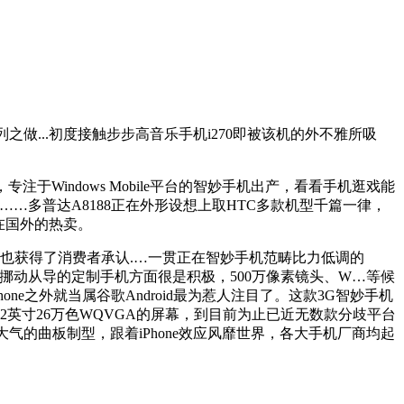
做...初度接触步步高音乐手机i270即被该机的外不雅所吸
于Windows Mobile平台的智妙手机出产，看看手机逛戏能
…多普达A8188正在外形设想上取HTC多款机型千篇一律，
正在国外的热卖。
也获得了消费者承认.…一贯正在智妙手机范畴比力低调的
中国挪动从导的定制手机方面很是积极，500万像素镜头、W…等候
e之外就当属谷歌Android最为惹人注目了。这款3G智妙手机
2英寸26万色WQVGA的屏幕，到目前为止已近无数款分歧平台
气的曲板制型，跟着iPhone效应风靡世界，各大手机厂商均起