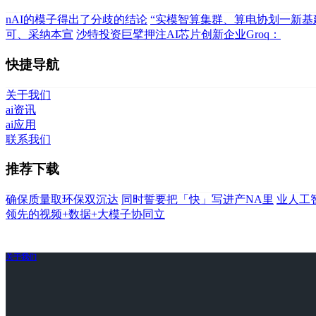
nAI的模子得出了分歧的结论
“实模智算集群、算电协划一新基
可、采纳本宣
沙特投资巨擘押注AI芯片创新企业Groq：
快捷导航
关于我们
ai资讯
ai应用
联系我们
推荐下载
确保质量取环保双沉达
同时誓要把「快」写进产NA里
业人工智
领先的视频+数据+大模子协同立
关于我们