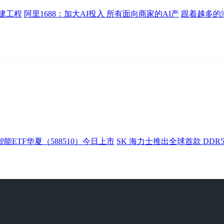
建工程
阿里1688：加大AI投入 所有面向商家的AI产
跟着越多的
能ETF华夏（588510）今日上市
SK 海力士推出全球首款 DDR5