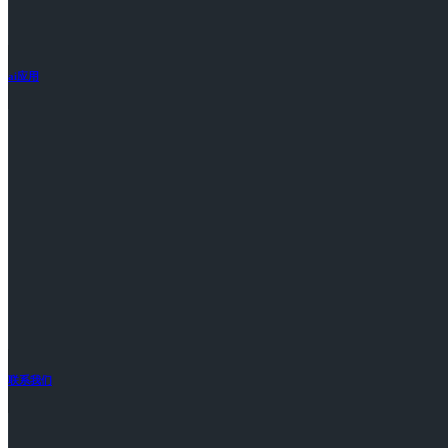
ai应用
联系我们