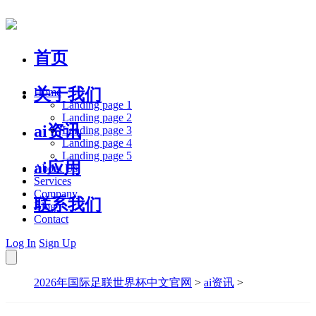
首页
关于我们
Home
Landing page 1
Landing page 2
ai资讯
Landing page 3
Landing page 4
Landing page 5
ai应用
About Us
Services
Company
联系我们
Blog
Contact
Log In
Sign Up
2026年国际足联世界杯中文官网
>
ai资讯
>