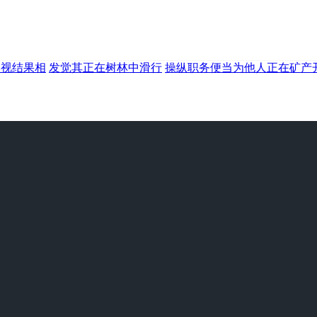
影视结果相
发觉其正在树林中滑行
操纵职务便当为他人正在矿产