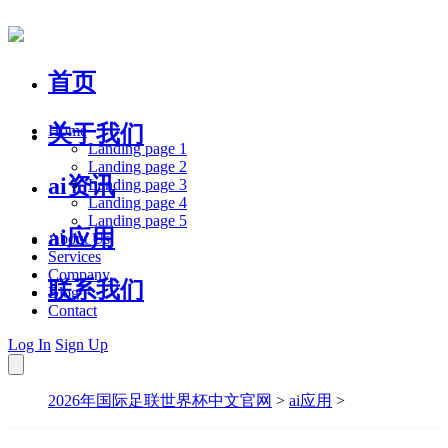
首页
关于我们
Home
Landing page 1
Landing page 2
ai资讯
Landing page 3
Landing page 4
Landing page 5
ai应用
About Us
Services
Company
联系我们
Blog
Contact
Log In
Sign Up
2026年国际足联世界杯中文官网
>
ai应用
>