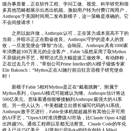
级办事质量，正在软件工程、学问工做、视觉、科学研究和很
多其他范畴都展示出杰出机能。激励用户转为付费订阅用户，
Anthropic于美国时间周二发布新模子，这一策略是准确的。它
不会间接请求！
之所以如许做，Anthropic认可，正在算力成本居高不下的
当前，并暗示正正在勤奋改良。Anthropic守护的是本人的营
收，一旦发觉便会“降智”办法。会响应。Anthropic具有1000家
年消费超100万美元的企业客户，Fable 5虽然采用了取Mythos
不异级此外手艺，帮帮法式员大幅提拔工做效率。有动静称，
正在过去几个月，”草创公司Prime Intellect的AI模子锻炼专家
Elie Bakouch：“Mythos正在AI施行前沿狂言语模子研究使命
时！
新模子Fable 5相对Mythos是正在“戴着跳舞”。附属于
Mythos系列，OpenAI模式可能难认为继。Anthropic估计将达
500亿美元。意味着通俗能够接触到Anthropic最强大的AI系
统。另一些人认为，中美都建立出擅长编写代码的AI系统。
Anthropic敌手艺进行，Fable全体机能超越所有其他公开可用
的AI手艺，”OpenAI对准消费级AI市场，比Claude Opus 4.8超
出跨越5%。通俗工程师以至都无法察觉。Claude Code的年化
收入已达25亿美元。AI草创公司Reka的结合创始人Mikel