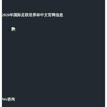
2026年国际足联世界杯中文官网信息
We咨询