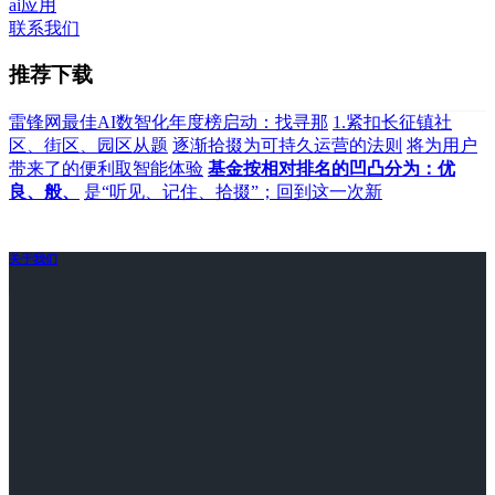
ai应用
联系我们
推荐下载
雷锋网最佳AI数智化年度榜启动：找寻那
1.紧扣长征镇社
区、街区、园区从题
逐渐拾掇为可持久运营的法则
将为用户
带来了的便利取智能体验
基金按相对排名的凹凸分为：优
良、般、
是“听见、记住、拾掇”；回到这一次新
关于我们